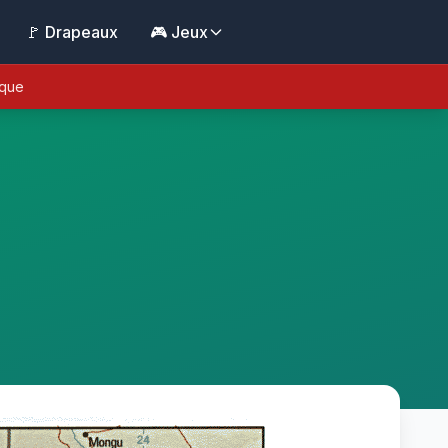
🚩 Drapeaux
🎮 Jeux
ique