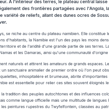
ur. À l'intérieur des terres, le plateau central laisse
également des frontières partagées avec l'Angola, la
 variété de reliefs, allant des dunes ocres de Sossus
ver.
ys, se niche au centre du plateau namibien. Elle constitue 
ons d'habitants, la Namibie est l'un des pays les moins den
territoire et de l'aridité d'une grande partie de ses terres.
s Namas et les Damaras, ainsi qu'une communauté d'origin
ement naturels et attirent les amateurs de grands espaces. 
st un sanctuaire animalier de premier ordre où l'on peut ob
uelettes, inhospitalière et brumeuse, abrite d'importantes 
mibie est essentielle pour relier ces sites souvent éloignés l
 la tradition des peuples autochtones et des influences colo
lais comme langue officielle mais une multitude de langues lo
ls, les peintures rupestres du Twyfelfontein, classées au pa