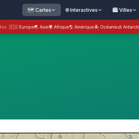
🗺️ Cartes
🌐 Interactives
🏙️ Villes
tes :
🇪🇺 Europe
🌏 Asie
🌍 Afrique
🌎 Amérique
🏝️ Océanie
🧊 Antarct