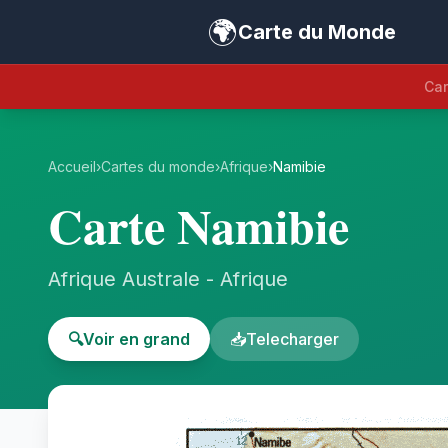
🌍
Carte du Monde
Car
Accueil
›
Cartes du monde
›
Afrique
›
Namibie
Carte Namibie
Afrique Australe - Afrique
🔍
Voir en grand
📥
Telecharger