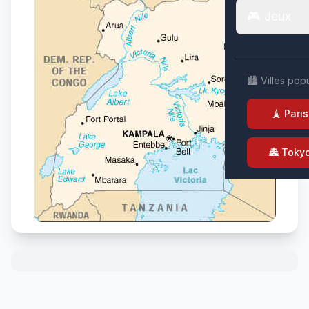
🎮 Jeux
🏙️ Villes pop
🗼 Paris
🏯 Toky