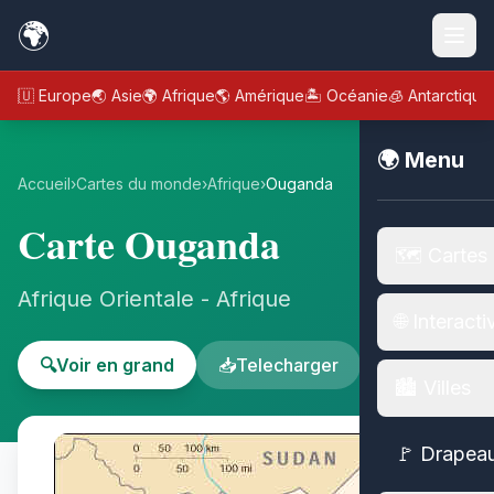
🌍
🇪🇺 Europe
🌏 Asie
🌍 Afrique
🌎 Amérique
🏝️ Océanie
🧊 Antarctique
🌍 Menu
Accueil
›
Cartes du monde
›
Afrique
›
Ouganda
Carte Ouganda
🗺️ Cartes
Afrique Orientale - Afrique
🌐 Interacti
🔍
Voir en grand
📥
Telecharger
🏙️ Villes
🚩 Drapea