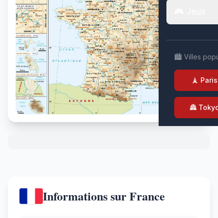
🎮 Jeux
🏙️ Villes pop
🗼 Paris
🏯 Toky
Informations sur France