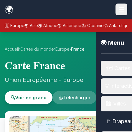
🌍
🇪🇺 Europe
🌏 Asie
🌍 Afrique
🌎 Amérique
🏝️ Océanie
🧊 Antarctique
🌍 Menu
Accueil
›
Cartes du monde
›
Europe
›
France
Carte France
🗺️ Cartes
Union Européenne - Europe
🌐 Interacti
🔍
Voir en grand
📥
Telecharger
🏙️ Villes
🚩 Drapea