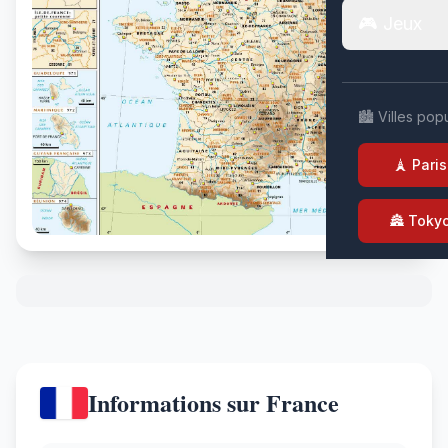
🎮 Jeux
🏙️ Villes pop
🗼 Paris
🏯 Toky
Informations sur France