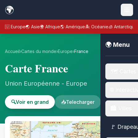
🌍
🇪🇺 Europe
🌏 Asie
🌍 Afrique
🌎 Amérique
🏝️ Océanie
🧊 Antarctique
🌍 Menu
Accueil
›
Cartes du monde
›
Europe
›
France
Carte France
🗺️ Cartes
Union Européenne - Europe
🌐 Interacti
🔍
Voir en grand
📥
Telecharger
🏙️ Villes
🚩 Drapea