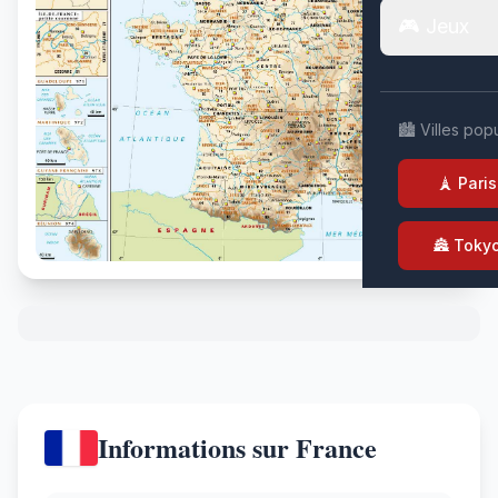
🎮 Jeux
🏙️ Villes pop
🗼 Paris
🏯 Toky
Informations sur France