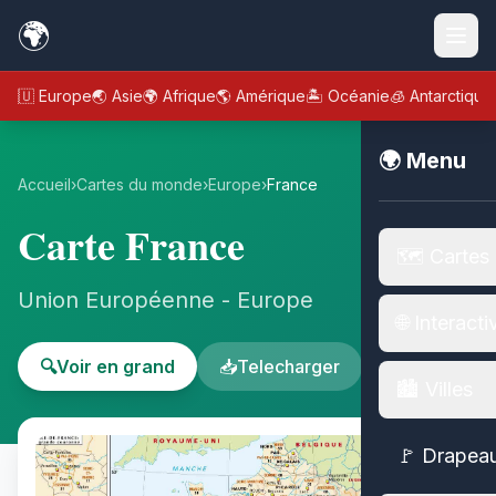
🌍
🇪🇺 Europe
🌏 Asie
🌍 Afrique
🌎 Amérique
🏝️ Océanie
🧊 Antarctique
🌍 Menu
Accueil
›
Cartes du monde
›
Europe
›
France
Carte France
🗺️ Cartes
Union Européenne - Europe
🌐 Interacti
🔍
Voir en grand
📥
Telecharger
🏙️ Villes
🚩 Drapea