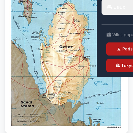
🎮 Jeux
🏙️ Villes pop
🗼 Paris
🏯 Toky