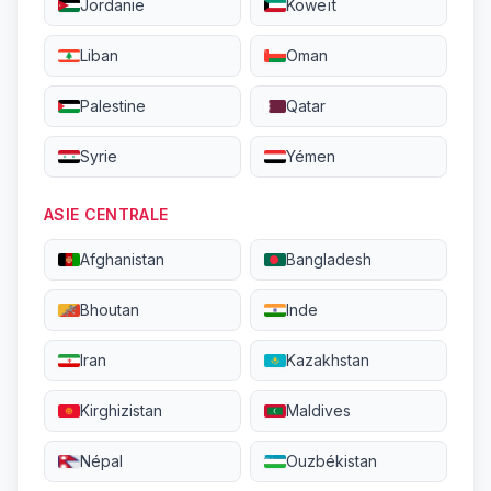
Jordanie
Koweït
Liban
Oman
Palestine
Qatar
Syrie
Yémen
ASIE CENTRALE
Afghanistan
Bangladesh
Bhoutan
Inde
Iran
Kazakhstan
Kirghizistan
Maldives
Népal
Ouzbékistan