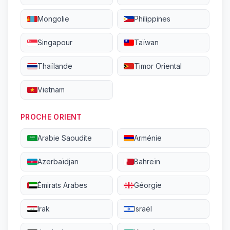
Mongolie
Philippines
Singapour
Taïwan
Thaïlande
Timor Oriental
Vietnam
PROCHE ORIENT
Arabie Saoudite
Arménie
Azerbaïdjan
Bahreïn
Émirats Arabes
Géorgie
Irak
Israël