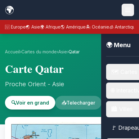
🌍
🇪🇺 Europe
🌏 Asie
🌍 Afrique
🌎 Amérique
🏝️ Océanie
🧊 Antarctique
🌍 Menu
Accueil
›
Cartes du monde
›
Asie
›
Qatar
Carte Qatar
🗺️ Cartes
Proche Orient - Asie
🌐 Interacti
🔍
Voir en grand
📥
Telecharger
🏙️ Villes
🚩 Drapea