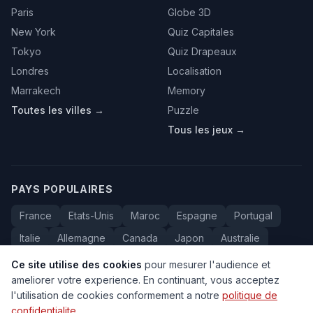
Paris
Globe 3D
New York
Quiz Capitales
Tokyo
Quiz Drapeaux
Londres
Localisation
Marrakech
Memory
Toutes les villes →
Puzzle
Tous les jeux →
PAYS POPULAIRES
France
Etats-Unis
Maroc
Espagne
Portugal
Italie
Allemagne
Canada
Japon
Australie
Bresil
Algerie
Tunisie
Belgique
Drapeaux
Ce site utilise des cookies
pour mesurer l'audience et
ameliorer votre experience. En continuant, vous acceptez
l'utilisation de cookies conformement a notre
politique de
confidentialite
.
© 2005-2026 Carte du Monde. Tous droits reserves.