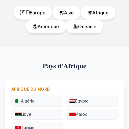
🇪🇺
Europe
🌏
Asie
🌍
Afrique
🌎
Amérique
🏝️
Océanie
Pays d'Afrique
AFRIQUE DU NORD
Algérie
Égypte
Libye
Maroc
Tunisie