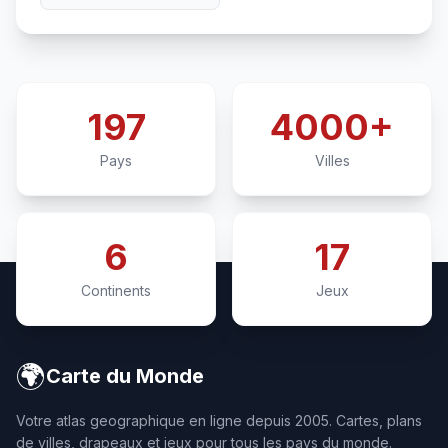
197
4000+
Pays
Villes
6
17
Continents
Jeux
🌍
Carte du Monde
Votre atlas geographique en ligne depuis 2005. Cartes, plans
de villes, drapeaux et jeux pour tous les pays du monde.