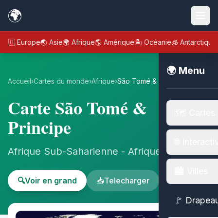
🌍
🇪🇺 Europe
🌏 Asie
🌍 Afrique
🌎 Amérique
🏝️ Océanie
🧊 Antarctique
🌍 Menu
Accueil
›
Cartes du monde
›
Afrique
›
São Tomé & Principe
Carte São Tomé &
🗺️ Cartes
Principe
🌐 Interacti
Afrique Sub-Saharienne - Afrique
🏙️ Villes
🔍
Voir en grand
📥
Telecharger
🚩 Drapea