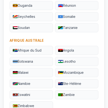
Ouganda
Réunion
Seychelles
Somalie
Soudan
Tanzanie
AFRIQUE AUSTRALE
Afrique du Sud
Angola
Botswana
Lesotho
Malawi
Mozambique
Namibie
Ste-Hélène
Eswatini
Zambie
Zimbabwe