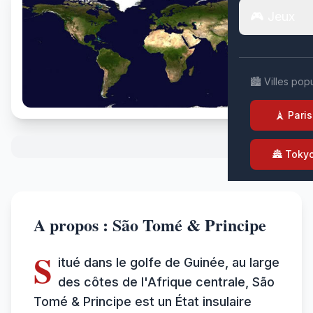
🎮 Jeux
🏙️ Villes pop
🗼 Paris
🏯 Toky
A propos : São Tomé & Principe
S
itué dans le golfe de Guinée, au large
des côtes de l'Afrique centrale, São
Tomé & Principe est un État insulaire