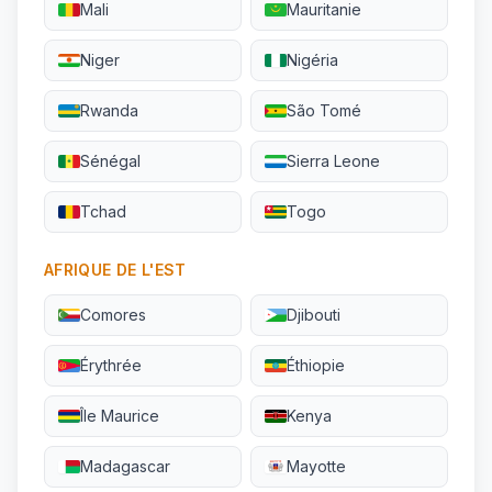
Mali
Mauritanie
Niger
Nigéria
Rwanda
São Tomé
Sénégal
Sierra Leone
Tchad
Togo
AFRIQUE DE L'EST
Comores
Djibouti
Érythrée
Éthiopie
Île Maurice
Kenya
Madagascar
Mayotte