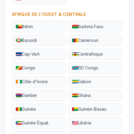
AFRIQUE DE L'OUEST & CENTRALE
Bénin
Burkina Faso
Burundi
Cameroun
Cap-Vert
Centrafrique
Congo
RD Congo
Côte d'Ivoire
Gabon
Gambie
Ghana
Guinée
Guinée-Bissau
Guinée Équat.
Libéria