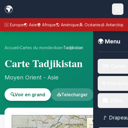
🌍
🇪🇺 Europe
🌏 Asie
🌍 Afrique
🌎 Amérique
🏝️ Océanie
🧊 Antarctique
🌍 Menu
Accueil
›
Cartes du monde
›
Asie
›
Tadjikistan
Carte Tadjikistan
🗺️ Cartes
Moyen Orient - Asie
🌐 Interacti
🔍
Voir en grand
📥
Telecharger
🏙️ Villes
🚩 Drapea