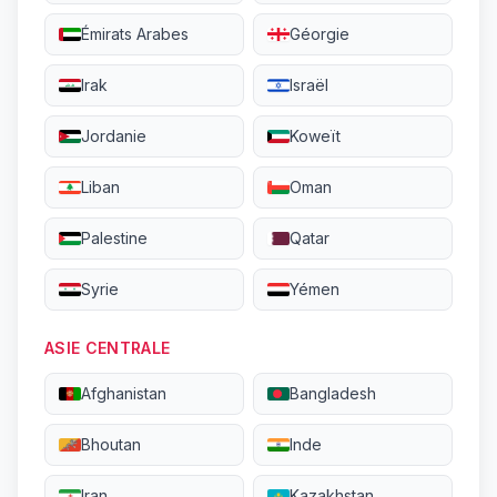
Émirats Arabes
Géorgie
Irak
Israël
Jordanie
Koweït
Liban
Oman
Palestine
Qatar
Syrie
Yémen
ASIE CENTRALE
Afghanistan
Bangladesh
Bhoutan
Inde
Iran
Kazakhstan