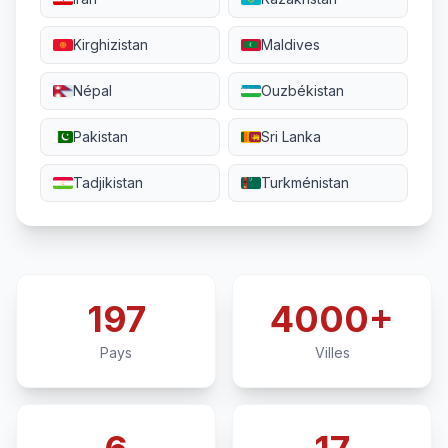
Kirghizistan
Maldives
Népal
Ouzbékistan
Pakistan
Sri Lanka
Tadjikistan
Turkménistan
197
4000+
Pays
Villes