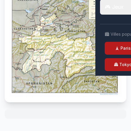
🎮 Jeux
🏙️ Villes pop
🗼 Paris
🏯 Toky