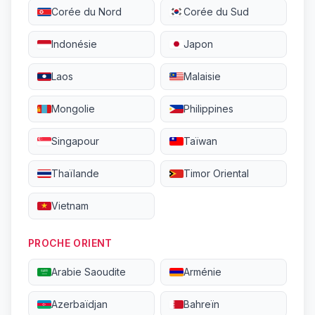
Corée du Nord
Corée du Sud
Indonésie
Japon
Laos
Malaisie
Mongolie
Philippines
Singapour
Taïwan
Thaïlande
Timor Oriental
Vietnam
PROCHE ORIENT
Arabie Saoudite
Arménie
Azerbaïdjan
Bahreïn