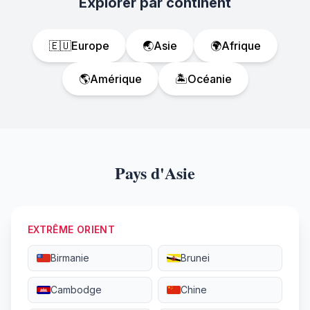
Explorer par continent
🇪🇺
Europe
🌏
Asie
🌍
Afrique
🌎
Amérique
🏝️
Océanie
Pays d'Asie
EXTRÊME ORIENT
Birmanie
Brunei
Cambodge
Chine