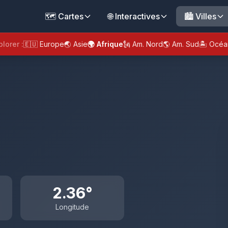
🗺️ Cartes
🌐 Interactives
🏙️ Villes
plorer :
🇪🇺 Europe
🌏 Asie
🌍 Afrique
🗽 Am. Nord
🌎 Am. Sud
🏝️ Océa
2.36°
Longitude