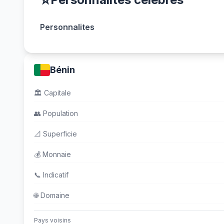
⭐
Personnalites
Bénin
🏛️
Capitale
👥
Population
📐
Superficie
💰
Monnaie
📞
Indicatif
🌐
Domaine
Pays voisins