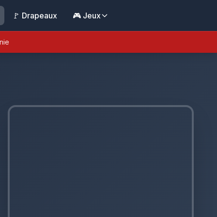
🚩 Drapeaux
🎮 Jeux
nie