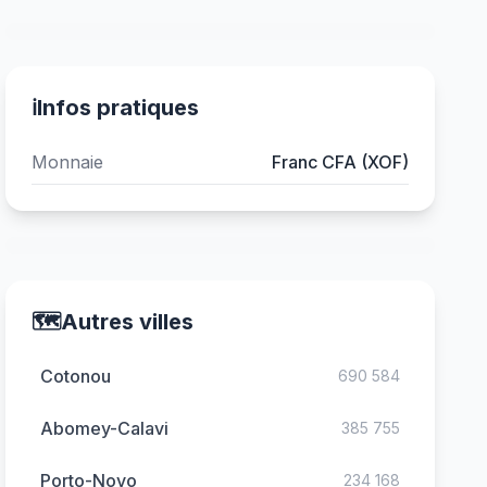
ℹ️
Infos pratiques
Monnaie
Franc CFA (XOF)
🗺️
Autres villes
Cotonou
690 584
Abomey-Calavi
385 755
Porto-Novo
234 168