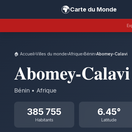
🌍
Carte du Monde
Ex
🏠 Accueil
›
Villes du monde
›
Afrique
›
Bénin
›
Abomey-Calavi
Abomey-Calavi
Bénin • Afrique
385 755
6.45°
Habitants
Latitude