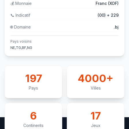
💰
Monnaie
Franc (XOF)
📞
Indicatif
(00) + 229
🌐
Domaine
.bj
Pays voisins
NE,TG,BF,NG
197
4000+
Pays
Villes
6
17
Continents
Jeux