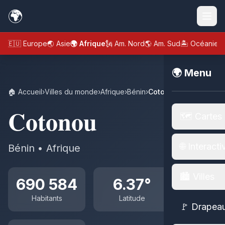
🌍
🇪🇺 Europe
🌏 Asie
🌍 Afrique
🗽 Am. Nord
🌎 Am. Sud
🏝️ Océanie
🌍 Menu
🏠 Accueil
›
Villes du monde
›
Afrique
›
Bénin
›
Cotonou
Cotonou
🗺️ Cartes
🌐 Interacti
Bénin • Afrique
🏙️ Villes
690 584
6.37°
Habitants
Latitude
🚩 Drapea