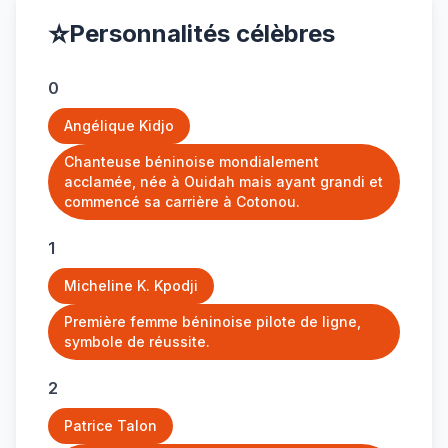
⭐
Personnalités célèbres
0
Angélique Kidjo
Chanteuse béninoise mondialement
acclamée, née à Ouidah mais ayant grandi et
commencé sa carrière à Cotonou.
1
Micheline K. Kpodji
Première femme béninoise pilote de ligne,
symbole de réussite.
2
Patrice Talon