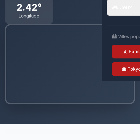
2.42°
🎮 Jeux
Longitude
🏙️ Villes pop
🗼 Paris
🏯 Toky