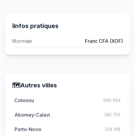
ℹ️
Infos pratiques
Monnaie
Franc CFA (XOF)
🗺️
Autres villes
Cotonou
690 584
Abomey-Calavi
385 755
Porto-Novo
234 168