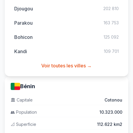
Djougou
202 810
Parakou
163 753
Bohicon
125 092
Kandi
109 701
Voir toutes les villes →
Bénin
🏛️
Capitale
Cotonou
👥
Population
10.323.000
📐
Superficie
112.622 km2