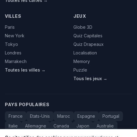
Toutes les cartes →
VILLES
JEUX
Paris
Globe 3D
New York
Quiz Capitales
Tokyo
Quiz Drapeaux
Londres
Localisation
Marrakech
Memory
Toutes les villes →
Puzzle
Tous les jeux →
PAYS POPULAIRES
France
Etats-Unis
Maroc
Espagne
Portugal
Italie
Allemagne
Canada
Japon
Australie
Bresil
Algerie
Tunisie
Belgique
Drapeaux