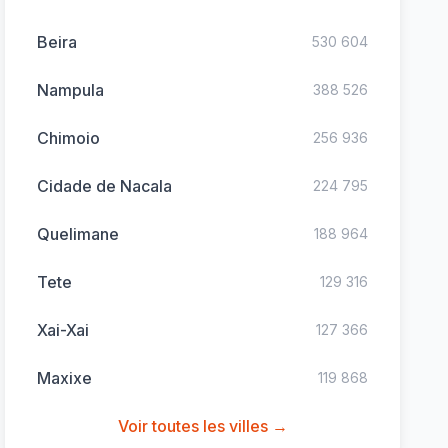
Beira
530 604
Nampula
388 526
Chimoio
256 936
Cidade de Nacala
224 795
Quelimane
188 964
Tete
129 316
Xai-Xai
127 366
Maxixe
119 868
Voir toutes les villes →