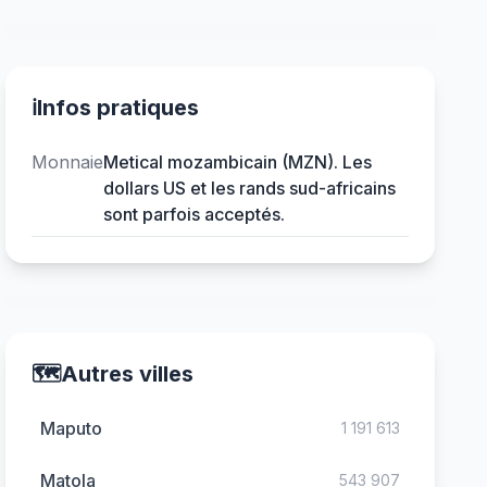
ℹ️
Infos pratiques
Monnaie
Metical mozambicain (MZN). Les
dollars US et les rands sud-africains
sont parfois acceptés.
🗺️
Autres villes
Maputo
1 191 613
Matola
543 907