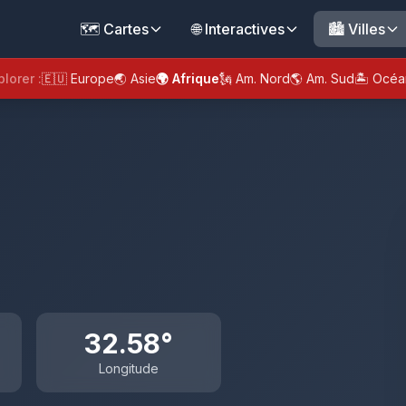
🗺️ Cartes
🌐 Interactives
🏙️ Villes
plorer :
🇪🇺 Europe
🌏 Asie
🌍 Afrique
🗽 Am. Nord
🌎 Am. Sud
🏝️ Océa
32.58°
Longitude