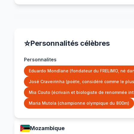
⭐
Personnalités célèbres
Personnalites
Eduardo Mondlane (fondateur du FRELIMO, né dans 
José Craveirinha (poète, considéré comme le pl
Mia Couto (écrivain et biologiste de renommée int
Maria Mutola (championne olympique du 800m)
Mozambique