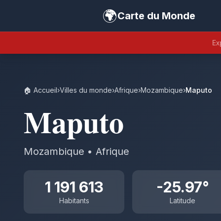
🌍
Carte du Monde
Ex
🏠 Accueil
›
Villes du monde
›
Afrique
›
Mozambique
›
Maputo
Maputo
Mozambique • Afrique
1 191 613
-25.97°
Habitants
Latitude