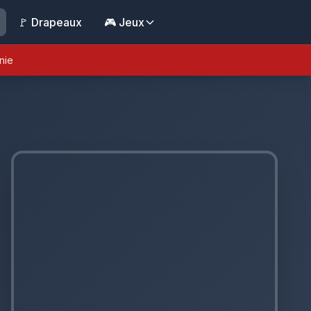
🚩 Drapeaux
🎮 Jeux
nie