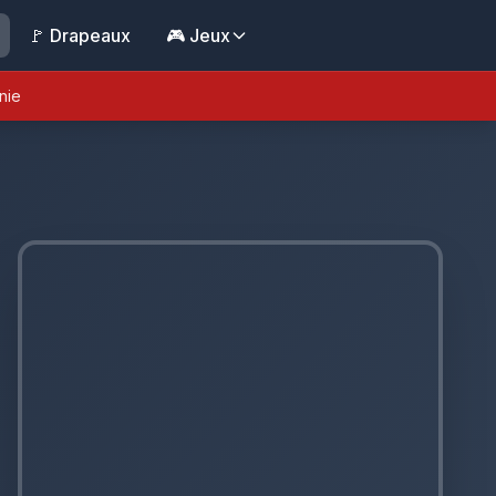
🚩 Drapeaux
🎮 Jeux
nie