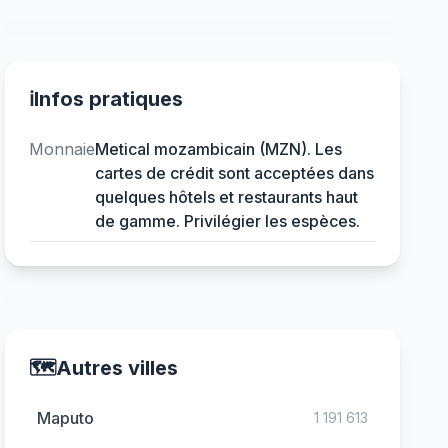
ℹ️
Infos pratiques
Monnaie
Metical mozambicain (MZN). Les
cartes de crédit sont acceptées dans
quelques hôtels et restaurants haut
de gamme. Privilégier les espèces.
🗺️
Autres villes
Maputo
1 191 613