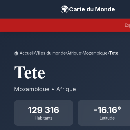
🌍
Carte du Monde
Ex
🏠 Accueil
›
Villes du monde
›
Afrique
›
Mozambique
›
Tete
Tete
Mozambique • Afrique
129 316
-16.16°
Habitants
Latitude