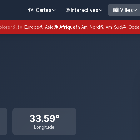
🗺️ Cartes
🌐 Interactives
🏙️ Villes
plorer :
🇪🇺 Europe
🌏 Asie
🌍 Afrique
🗽 Am. Nord
🌎 Am. Sud
🏝️ Océa
33.59°
Longitude