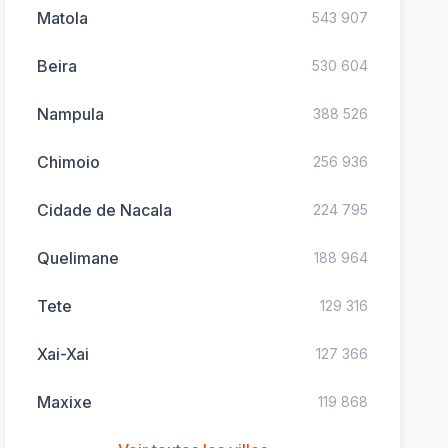
Matola
543 907
Beira
530 604
Nampula
388 526
Chimoio
256 936
Cidade de Nacala
224 795
Quelimane
188 964
Tete
129 316
Xai-Xai
127 366
Maxixe
119 868