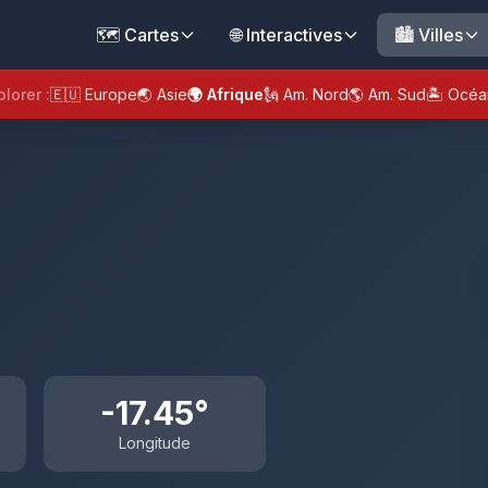
🗺️ Cartes
🌐 Interactives
🏙️ Villes
plorer :
🇪🇺 Europe
🌏 Asie
🌍 Afrique
🗽 Am. Nord
🌎 Am. Sud
🏝️ Océa
-17.45°
Longitude