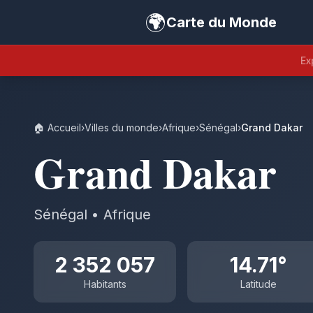
🌍
Carte du Monde
Ex
🏠 Accueil
›
Villes du monde
›
Afrique
›
Sénégal
›
Grand Dakar
Grand Dakar
Sénégal • Afrique
2 352 057
14.71°
Habitants
Latitude