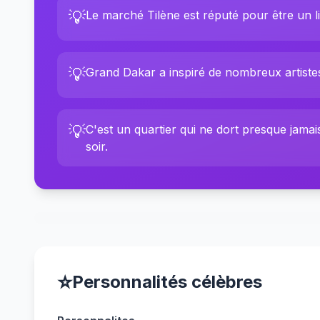
💡
Le marché Tilène est réputé pour être un l
💡
Grand Dakar a inspiré de nombreux artistes
💡
C'est un quartier qui ne dort presque jamai
soir.
⭐
Personnalités célèbres