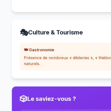
🎭
Culture & Tourisme
🍽️ Gastronomie
Présence de nombreux « dibiteries », « thiébou
naturels.
🎲
Le saviez-vous ?