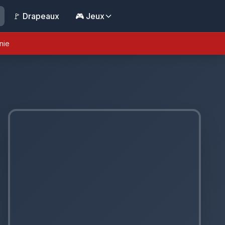
🚩 Drapeaux
🎮 Jeux
nie