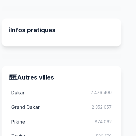
ℹ️
Infos pratiques
🗺️
Autres villes
Dakar
2 476 400
Grand Dakar
2 352 057
Pikine
874 062