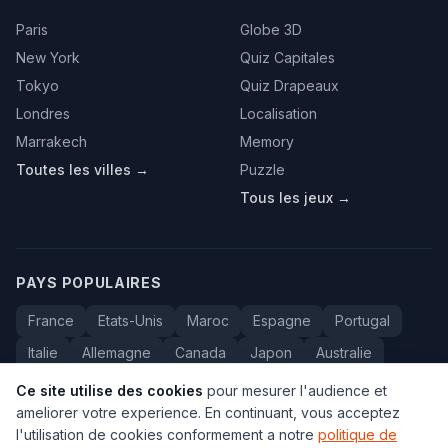
Paris
Globe 3D
New York
Quiz Capitales
Tokyo
Quiz Drapeaux
Londres
Localisation
Marrakech
Memory
Toutes les villes →
Puzzle
Tous les jeux →
PAYS POPULAIRES
France
Etats-Unis
Maroc
Espagne
Portugal
Italie
Allemagne
Canada
Japon
Australie
Bresil
Algerie
Tunisie
Belgique
Drapeaux
Ce site utilise des cookies
pour mesurer l'audience et
ameliorer votre experience. En continuant, vous acceptez
l'utilisation de cookies conformement a notre
politique de