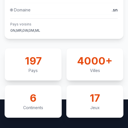
🌐
Domaine
.sn
Pays voisins
GN,MR,GW,GM,ML
197
4000+
Pays
Villes
6
17
Continents
Jeux