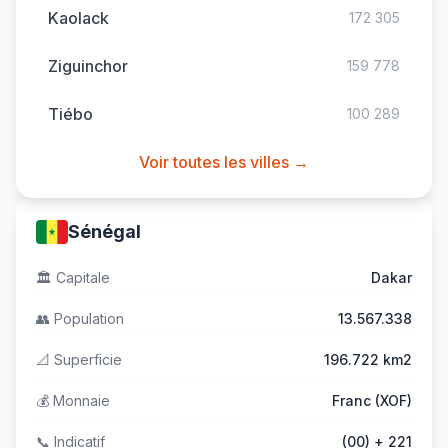
Kaolack
172 305
Ziguinchor
159 778
Tiébo
100 289
Voir toutes les villes →
Sénégal
🏛️
Capitale
Dakar
👥
Population
13.567.338
📐
Superficie
196.722 km2
💰
Monnaie
Franc (XOF)
📞
Indicatif
(00) + 221