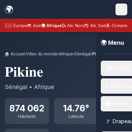
🌍
🇪🇺 Europe
🌏 Asie
🌍 Afrique
🗽 Am. Nord
🌎 Am. Sud
🏝️ Océanie
🌍 Menu
🏠 Accueil
›
Villes du monde
›
Afrique
›
Sénégal
›
Pikine
Pikine
🗺️ Cartes
🌐 Interacti
Sénégal • Afrique
🏙️ Villes
874 062
14.76°
Habitants
Latitude
🚩 Drapea