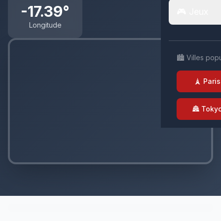
-17.39°
🎮 Jeux
Longitude
🏙️ Villes pop
🗼 Paris
🏯 Toky