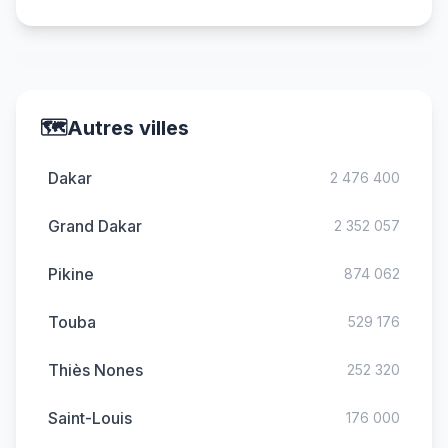
🗺️
Autres villes
Dakar
2 476 400
Grand Dakar
2 352 057
Pikine
874 062
Touba
529 176
Thiès Nones
252 320
Saint-Louis
176 000