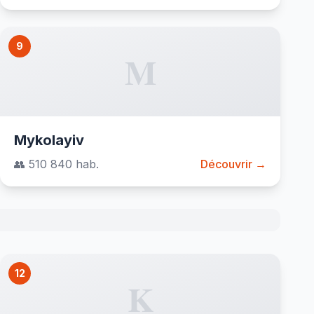
9
M
Mykolayiv
👥 510 840 hab.
Découvrir →
12
K