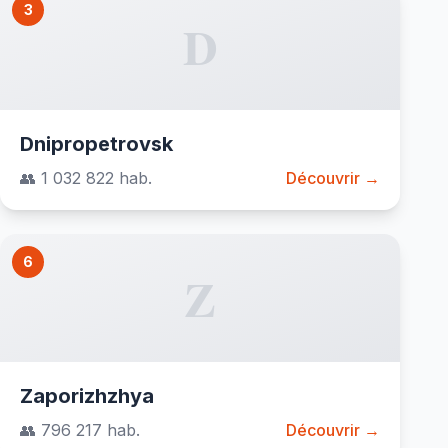
3
D
Dnipropetrovsk
👥 1 032 822 hab.
Découvrir →
6
Z
Zaporizhzhya
👥 796 217 hab.
Découvrir →