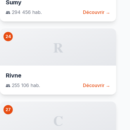
Sumy
👥 294 456 hab.
Découvrir →
24
R
Rivne
👥 255 106 hab.
Découvrir →
27
C