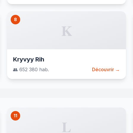
8
K
Kryvyy Rih
👥 652 380 hab.
Découvrir →
11
L