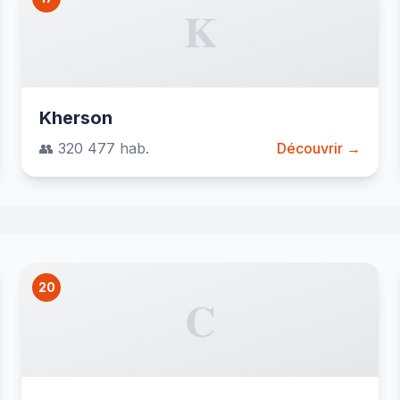
K
Kherson
👥 320 477 hab.
Découvrir →
20
C