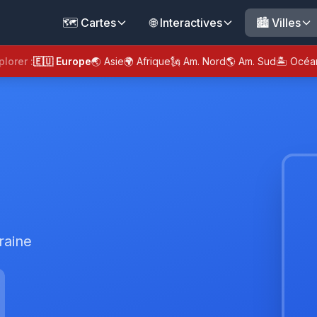
🗺️ Cartes
🌐 Interactives
🏙️ Villes
plorer :
🇪🇺 Europe
🌏 Asie
🌍 Afrique
🗽 Am. Nord
🌎 Am. Sud
🏝️ Océa
raine