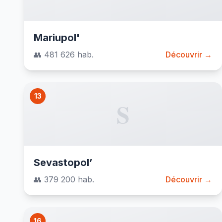
Mariupol'
👥 481 626 hab.
Découvrir →
13
S
Sevastopol’
👥 379 200 hab.
Découvrir →
16