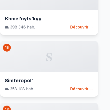
Khmel’nyts’kyy
👥 398 346 hab.
Découvrir →
15
S
Simferopol’
👥 358 108 hab.
Découvrir →
18