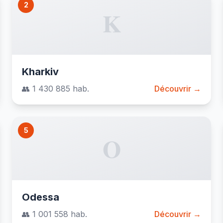
2
K
Kharkiv
👥 1 430 885 hab.
Découvrir →
5
O
Odessa
👥 1 001 558 hab.
Découvrir →