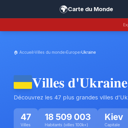
🌍
Carte du Monde
Ex
🏠 Accueil
›
Villes du monde
›
Europe
›
Ukraine
Villes d'Ukraine
Découvrez les 47 plus grandes villes d'Uk
47
18 509 003
Kiev
Villes
Habitants (villes 100k+)
Capitale