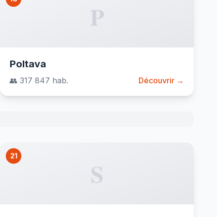
P
Poltava
👥 317 847 hab.
Découvrir →
21
S