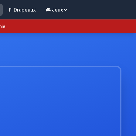
🚩 Drapeaux
🎮 Jeux
nie