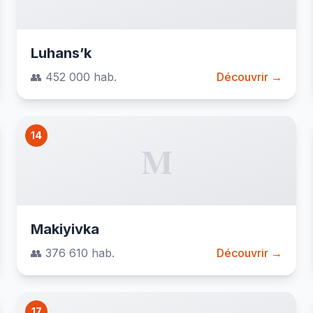
Luhans’k
👥 452 000 hab.
Découvrir →
14
M
Makiyivka
👥 376 610 hab.
Découvrir →
17