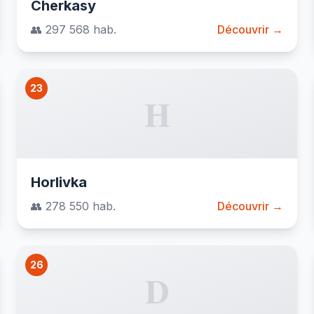
Cherkasy
👥 297 568 hab.
Découvrir →
23
H
Horlivka
👥 278 550 hab.
Découvrir →
26
D