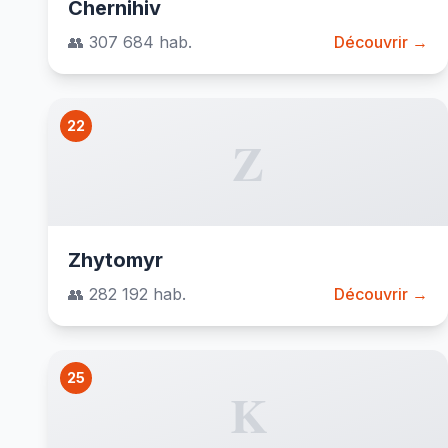
Chernihiv
👥 307 684 hab.
Découvrir →
22
Z
Zhytomyr
👥 282 192 hab.
Découvrir →
25
K