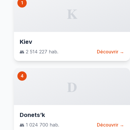
1
K
Kiev
👥 2 514 227 hab.
Découvrir →
4
D
Donets’k
👥 1 024 700 hab.
Découvrir →