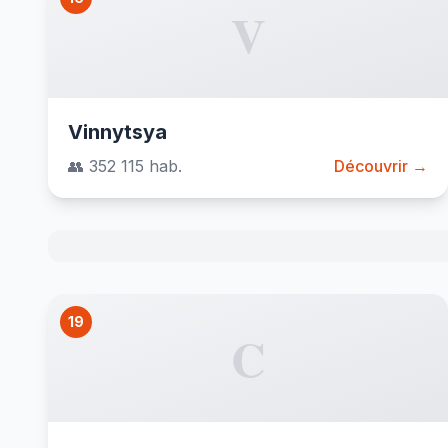
V
Vinnytsya
👥 352 115 hab.
Découvrir →
19
C