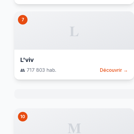
7
L
L'viv
👥 717 803 hab.
Découvrir →
10
M