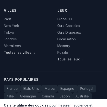
VILLES
JEUX
Paris
Globe 3D
New York
Quiz Capitales
Tokyo
Quiz Drapeaux
Londres
Localisation
Marrakech
Memory
Toutes les villes →
Puzzle
Tous les jeux →
PAYS POPULAIRES
France
Etats-Unis
Maroc
Espagne
Portugal
Italie
Allemagne
Canada
Japon
Australie
Bresil
Algerie
Tunisie
Belgique
Drapeaux
Ce site utilise des cookies
pour mesurer l'audience et