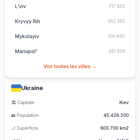
L'viv
717 803
Kryvyy Rih
652 380
Mykolayiv
510 840
Mariupol'
481 626
Voir toutes les villes →
Ukraine
🏛️
Capitale
Kiev
👥
Population
45.426.200
📐
Superficie
603.700 km2