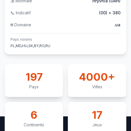
💰
Monnaie
Hryvnia (UAH)
📞
Indicatif
(00) + 380
🌐
Domaine
.ua
Pays voisins
PL,MD,HU,SK,BY,RO,RU
197
4000+
Pays
Villes
6
17
Continents
Jeux