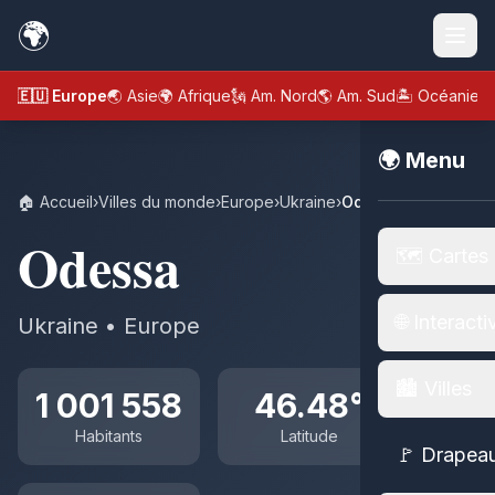
🌍
🇪🇺 Europe
🌏 Asie
🌍 Afrique
🗽 Am. Nord
🌎 Am. Sud
🏝️ Océanie
🌍 Menu
🏠 Accueil
›
Villes du monde
›
Europe
›
Ukraine
›
Odessa
Odessa
🗺️ Cartes
🌐 Interacti
Ukraine • Europe
🏙️ Villes
1 001 558
46.48°
Habitants
Latitude
🚩 Drapea