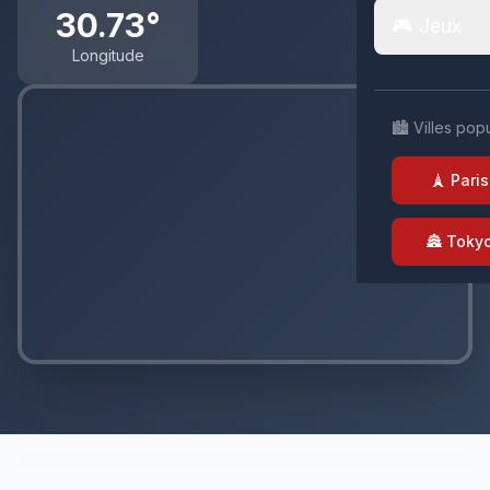
30.73°
🎮 Jeux
Longitude
🏙️ Villes pop
🗼 Paris
🏯 Toky