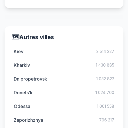
🗺️
Autres villes
Kiev
2 514 227
Kharkiv
1 430 885
Dnipropetrovsk
1 032 822
Donets’k
1 024 700
Odessa
1 001 558
Zaporizhzhya
796 217