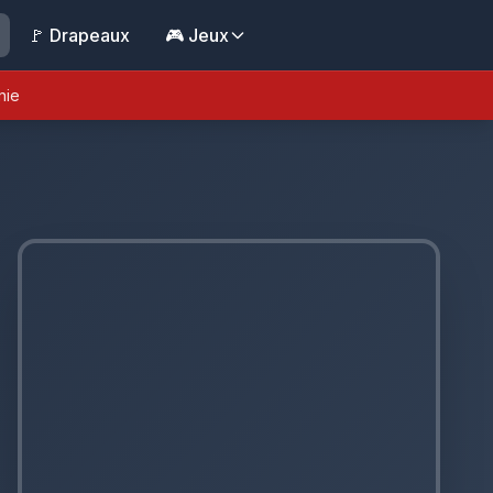
🚩 Drapeaux
🎮 Jeux
nie