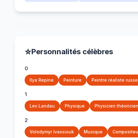
⭐
Personnalités célèbres
0
Ilya Repine
Peinture
Peintre réaliste russ
1
Lev Landau
Physique
Physicien théoricien
2
Volodymyr Ivassiouk
Musique
Compositeur