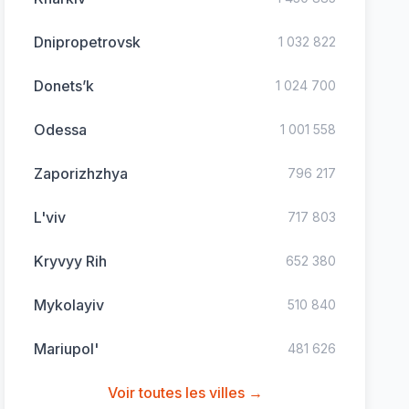
Dnipropetrovsk
1 032 822
Donets’k
1 024 700
Odessa
1 001 558
Zaporizhzhya
796 217
L'viv
717 803
Kryvyy Rih
652 380
Mykolayiv
510 840
Mariupol'
481 626
Voir toutes les villes →