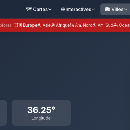
🗺️ Cartes
🌐 Interactives
🏙️ Villes
plorer :
🇪🇺 Europe
🌏 Asie
🌍 Afrique
🗽 Am. Nord
🌎 Am. Sud
🏝️ Océa
36.25°
Longitude