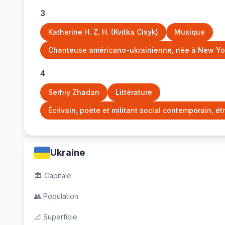
3
Katherine H. Z. H. (Kvitka Cisyk)
Musique
Chanteuse américano-ukrainienne, née à New York
4
Serhiy Zhadan
Littérature
Écrivain, poète et militant social contemporain, ét
Ukraine
🏛️
Capitale
👥
Population
📐
Superficie