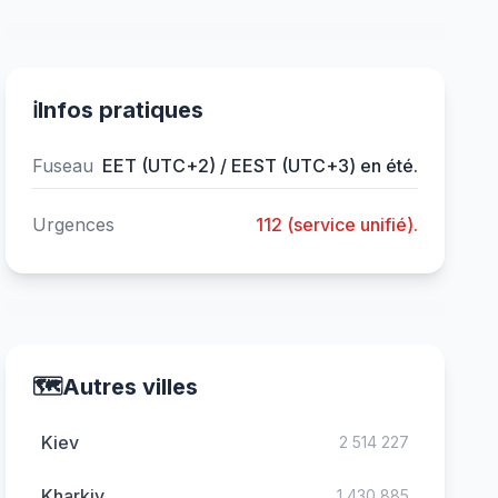
ℹ️
Infos pratiques
Fuseau
EET (UTC+2) / EEST (UTC+3) en été.
Urgences
112 (service unifié).
🗺️
Autres villes
Kiev
2 514 227
Kharkiv
1 430 885