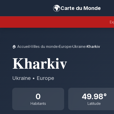
🌍
Carte du Monde
Ex
🏠 Accueil
›
Villes du monde
›
Europe
›
Ukraine
›
Kharkiv
Kharkiv
Ukraine • Europe
0
49.98°
Habitants
Latitude