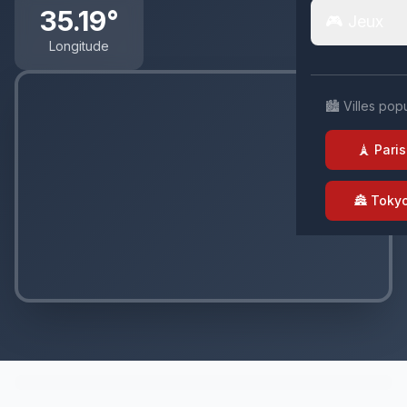
35.19°
🎮 Jeux
Longitude
🏙️ Villes pop
🗼 Paris
🏯 Toky