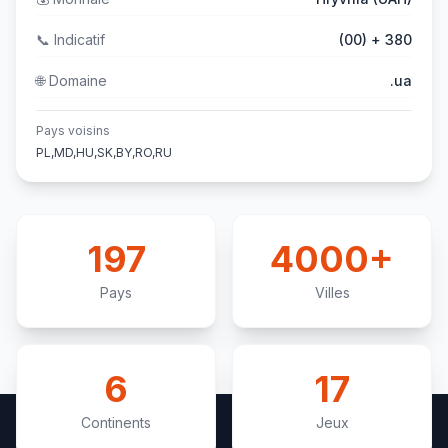
📞
Indicatif
(00) + 380
🌐
Domaine
.ua
Pays voisins
PL,MD,HU,SK,BY,RO,RU
197
4000+
Pays
Villes
6
17
Continents
Jeux