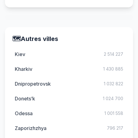
🗺️
Autres villes
Kiev
2 514 227
Kharkiv
1 430 885
Dnipropetrovsk
1 032 822
Donets’k
1 024 700
Odessa
1 001 558
Zaporizhzhya
796 217