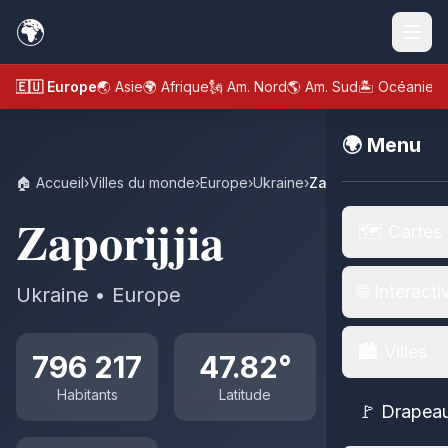
🌍
🇪🇺 Europe
🌏 Asie
🌍 Afrique
🗽 Am. Nord
🌎 Am. Sud
🏝️ Océanie
🌍 Menu
🏠 Accueil
›
Villes du monde
›
Europe
›
Ukraine
›
Zaporijjia
Zaporijjia
🗺️ Cartes
🌐 Interacti
Ukraine • Europe
🏙️ Villes
796 217
47.82°
Habitants
Latitude
🚩 Drapea