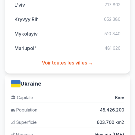
L'viv
717 803
Kryvyy Rih
652 380
Mykolayiv
510 840
Mariupol'
481 626
Voir toutes les villes →
Ukraine
🏛️
Capitale
Kiev
👥
Population
45.426.200
📐
Superficie
603.700 km2
💰
Monnaie
Hryvnia (UAH)