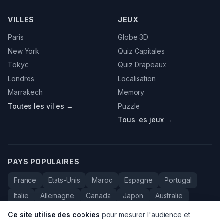
VILLES
JEUX
Paris
Globe 3D
New York
Quiz Capitales
Tokyo
Quiz Drapeaux
Londres
Localisation
Marrakech
Memory
Toutes les villes →
Puzzle
Tous les jeux →
PAYS POPULAIRES
France
Etats-Unis
Maroc
Espagne
Portugal
Italie
Allemagne
Canada
Japon
Australie
Bresil
Algerie
Tunisie
Belgique
Drapeaux
Ce site utilise des cookies
pour mesurer l'audience et