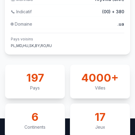
📞
Indicatif
(00) + 380
🌐
Domaine
.ua
Pays voisins
PL,MD,HU,SK,BY,RO,RU
197
4000+
Pays
Villes
6
17
Continents
Jeux