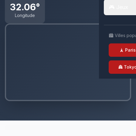
32.06°
🎮 Jeux
Longitude
🏙️ Villes pop
🗼 Paris
🏯 Toky