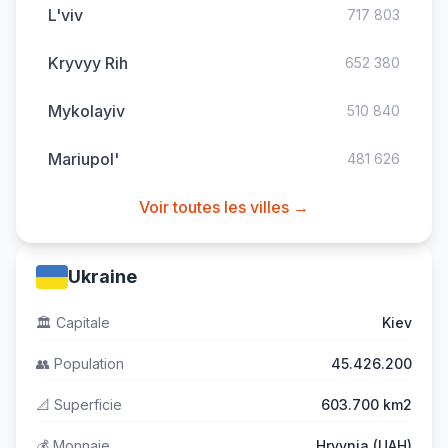
L'viv
717 803
Kryvyy Rih
652 380
Mykolayiv
510 840
Mariupol'
481 626
Voir toutes les villes →
Ukraine
🏛️
Capitale
Kiev
👥
Population
45.426.200
📐
Superficie
603.700 km2
💰
Monnaie
Hryvnia (UAH)