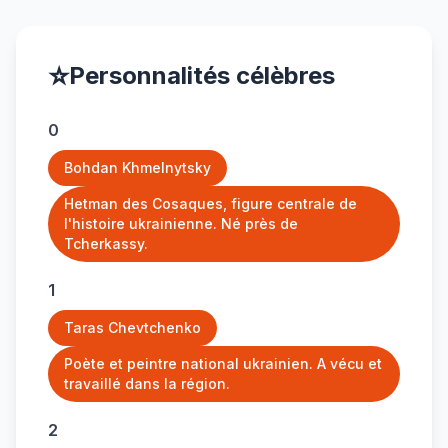
⭐
Personnalités célèbres
0
Bohdan Khmelnytsky
Hetman des Cosaques, figure centrale de
l'histoire ukrainienne. Né près de
Tcherkassy.
1
Taras Chevtchenko
Poète et peintre national ukrainien. A vécu et
travaillé dans la région.
2