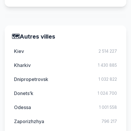
🗺️
Autres villes
Kiev
2 514 227
Kharkiv
1 430 885
Dnipropetrovsk
1 032 822
Donets’k
1 024 700
Odessa
1 001 558
Zaporizhzhya
796 217