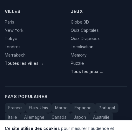
VILLES
JEUX
Paris
Globe 3D
New York
Quiz Capitales
Tokyo
Quiz Drapeaux
Londres
Localisation
Marrakech
Memory
Toutes les villes →
Puzzle
Tous les jeux →
PAYS POPULAIRES
France
Etats-Unis
Maroc
Espagne
Portugal
Italie
Allemagne
Canada
Japon
Australie
Bresil
Algerie
Tunisie
Belgique
Drapeaux
Ce site utilise des cookies
pour mesurer l'audience et