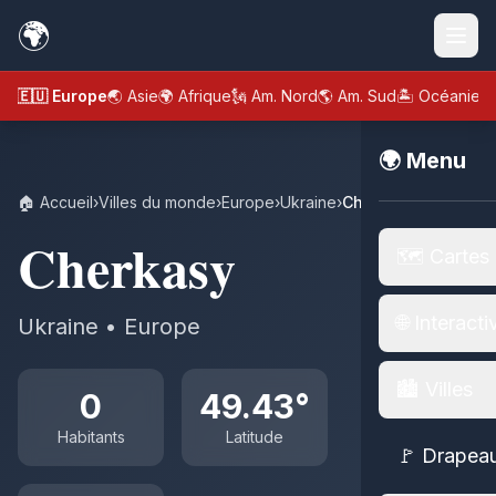
🌍
🇪🇺 Europe
🌏 Asie
🌍 Afrique
🗽 Am. Nord
🌎 Am. Sud
🏝️ Océanie
🌍 Menu
🏠 Accueil
›
Villes du monde
›
Europe
›
Ukraine
›
Cherkasy
Cherkasy
🗺️ Cartes
🌐 Interacti
Ukraine • Europe
🏙️ Villes
0
49.43°
Habitants
Latitude
🚩 Drapea