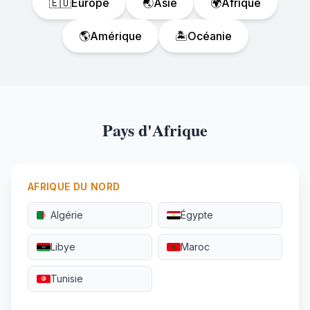
🇪🇺
Europe
🌏
Asie
🌍
Afrique
🌎
Amérique
🏝️
Océanie
Pays d'Afrique
AFRIQUE DU NORD
Algérie
Égypte
Libye
Maroc
Tunisie