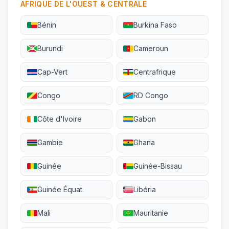
AFRIQUE DE L'OUEST & CENTRALE
Bénin
Burkina Faso
Burundi
Cameroun
Cap-Vert
Centrafrique
Congo
RD Congo
Côte d'Ivoire
Gabon
Gambie
Ghana
Guinée
Guinée-Bissau
Guinée Équat.
Libéria
Mali
Mauritanie