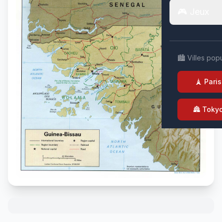
🎮 Jeux
🏙️ Villes pop
🗼 Paris
🏯 Toky