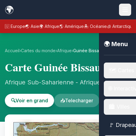
🌍
🇪🇺 Europe
🌏 Asie
🌍 Afrique
🌎 Amérique
🏝️ Océanie
🧊 Antarctique
🌍 Menu
Accueil
›
Cartes du monde
›
Afrique
›
Guinée Bissau
Carte Guinée Bissau
🗺️ Cartes
Afrique Sub-Saharienne - Afrique
🌐 Interacti
🔍
Voir en grand
📥
Telecharger
🏙️ Villes
🚩 Drapea