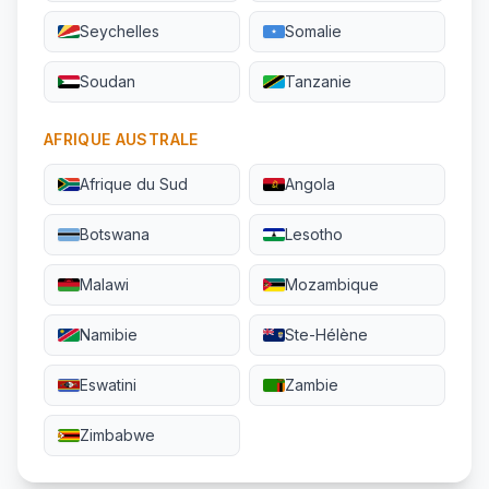
Seychelles
Somalie
Soudan
Tanzanie
AFRIQUE AUSTRALE
Afrique du Sud
Angola
Botswana
Lesotho
Malawi
Mozambique
Namibie
Ste-Hélène
Eswatini
Zambie
Zimbabwe