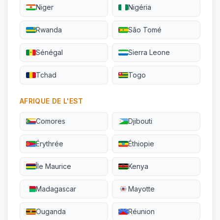
Niger
Nigéria
Rwanda
São Tomé
Sénégal
Sierra Leone
Tchad
Togo
AFRIQUE DE L'EST
Comores
Djibouti
Érythrée
Éthiopie
Île Maurice
Kenya
Madagascar
Mayotte
Ouganda
Réunion