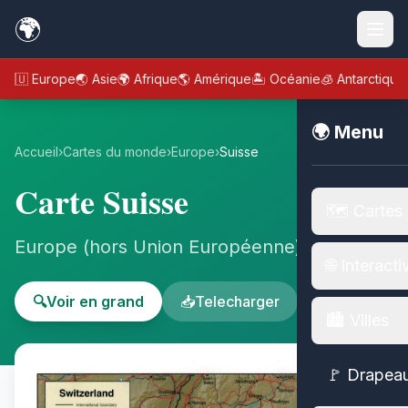
🌍
🇪🇺 Europe
🌏 Asie
🌍 Afrique
🌎 Amérique
🏝️ Océanie
🧊 Antarctique
🌍 Menu
Accueil
›
Cartes du monde
›
Europe
›
Suisse
Carte Suisse
🗺️ Cartes
Europe (hors Union Européenne) - Europe
🌐 Interacti
🔍
Voir en grand
📥
Telecharger
🏙️ Villes
🚩 Drapea