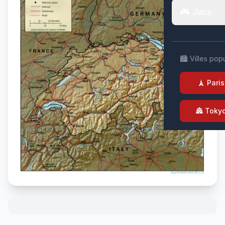
🎮 Jeux
🏙️ Villes pop
🗼 Paris
🏯 Toky