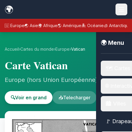
🌍
🇪🇺 Europe
🌏 Asie
🌍 Afrique
🌎 Amérique
🏝️ Océanie
🧊 Antarctique
🌍 Menu
Accueil
›
Cartes du monde
›
Europe
›
Vatican
Carte Vatican
🗺️ Cartes
Europe (hors Union Européenne) - Europe
🌐 Interacti
🔍
Voir en grand
📥
Telecharger
🏙️ Villes
🚩 Drapea