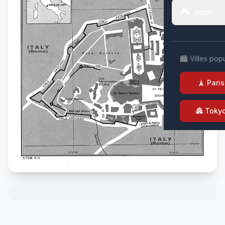
🎮 Jeux
🏙️ Villes pop
🗼 Paris
🏯 Toky