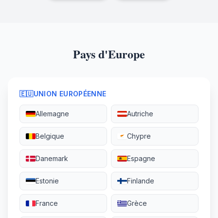
Pays d'Europe
🇪🇺
UNION EUROPÉENNE
Allemagne
Autriche
Belgique
Chypre
Danemark
Espagne
Estonie
Finlande
France
Grèce