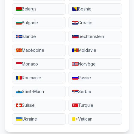
Belarus
Bosnie
Bulgarie
Croatie
Islande
Liechtenstein
Macédoine
Moldavie
Monaco
Norvège
Roumanie
Russie
Saint-Marin
Serbie
Suisse
Turquie
Ukraine
Vatican