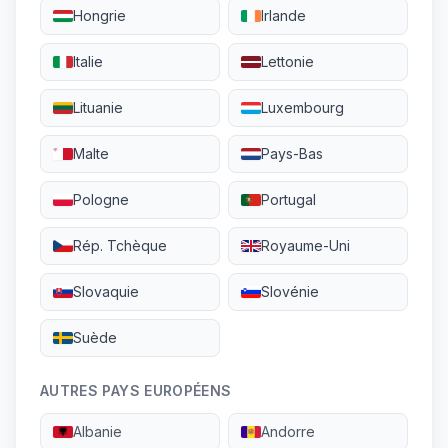
Hongrie
Irlande
Italie
Lettonie
Lituanie
Luxembourg
Malte
Pays-Bas
Pologne
Portugal
Rép. Tchèque
Royaume-Uni
Slovaquie
Slovénie
Suède
AUTRES PAYS EUROPÉENS
Albanie
Andorre