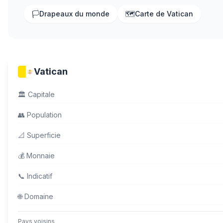
🏳️
Drapeaux du monde
🗺️
Carte de Vatican
Vatican
🏛️
Capitale
👥
Population
📐
Superficie
💰
Monnaie
📞
Indicatif
🌐
Domaine
Pays voisins