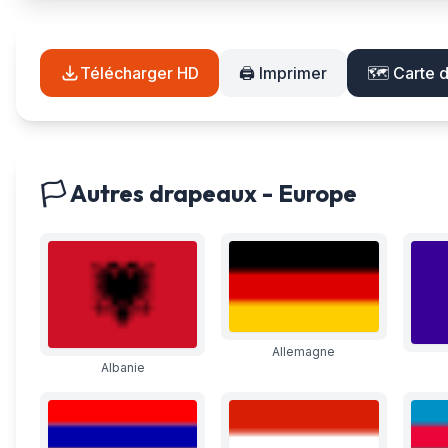
Télécharger HD
🖨️ Imprimer
🗺️ Carte 
🏳️ Autres drapeaux - Europe
Allemagne
Albanie