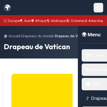
🌍
🇪🇺 Europe
🌏 Asie
🌍 Afrique
🌎 Amérique
🏝️ Océanie
🧊 Antarctique
🌍 Menu
🏠 Accueil
›
Drapeaux du monde
›
Drapeau de Vatican
Drapeau de Vatican
🗺️ Cartes
🌐 Interacti
🏙️ Villes
🚩 Drapea