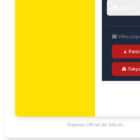
🎮 Jeux
🏙️ Villes pop
🗼 Paris
🏯 Toky
Drapeau officiel de Vatican