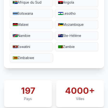
Afrique du Sud
Angola
Botswana
Lesotho
Malawi
Mozambique
Namibie
Ste-Hélène
Eswatini
Zambie
Zimbabwe
197
4000+
Pays
Villes