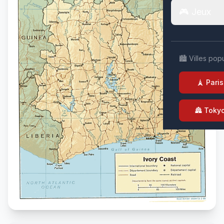
🎮 Jeux
🏙️ Villes pop
🗼 Paris
🏯 Toky