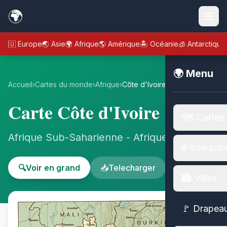
🌍
🇪🇺 Europe
🌏 Asie
🌍 Afrique
🌎 Amérique
🏝️ Océanie
🧊 Antarctique
🌍 Menu
Accueil
›
Cartes du monde
›
Afrique
›
Côte d'Ivoire
Carte Côte d'Ivoire
🗺️ Cartes
Afrique Sub-Saharienne - Afrique
🌐 Interacti
🔍
Voir en grand
📥
Telecharger
🏙️ Villes
🚩 Drapea