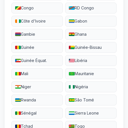
Congo
RD Congo
Côte d'Ivoire
Gabon
Gambie
Ghana
Guinée
Guinée-Bissau
Guinée Équat.
Libéria
Mali
Mauritanie
Niger
Nigéria
Rwanda
São Tomé
Sénégal
Sierra Leone
Tchad
Togo