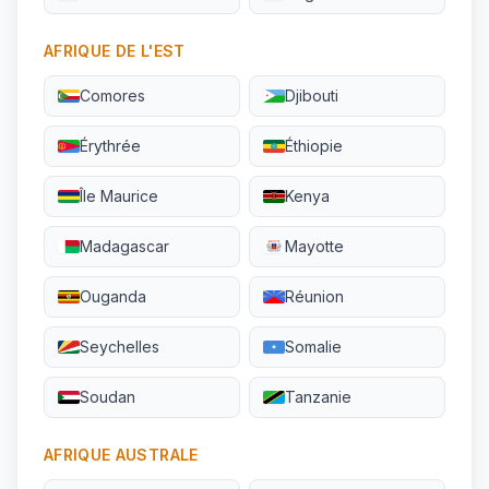
AFRIQUE DE L'EST
Comores
Djibouti
Érythrée
Éthiopie
Île Maurice
Kenya
Madagascar
Mayotte
Ouganda
Réunion
Seychelles
Somalie
Soudan
Tanzanie
AFRIQUE AUSTRALE