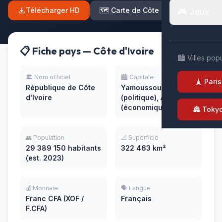
Télécharger HD
🗺️ Carte de Côte d'Ivoire
🎮 Jeux
📋 Fiche pays — Côte d'Ivoire
🏙️ Villes pop
🏛️ Nom officiel
🏙️ Capitale
🗼 Paris
République de Côte
Yamoussoukro
d'Ivoire
(politique), Abidjan
(économique)
🏯 Toky
👥 Population
📐 Superficie
29 389 150 habitants
322 463 km²
(est. 2023)
💰 Monnaie
🗣️ Langue
Franc CFA (XOF /
Français
F.CFA)