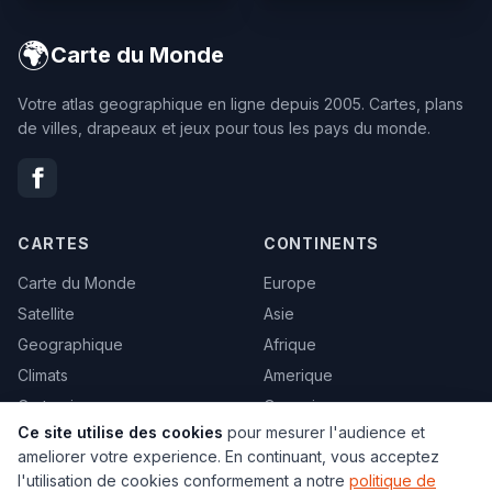
🌍
Carte du Monde
Votre atlas geographique en ligne depuis 2005. Cartes, plans
de villes, drapeaux et jeux pour tous les pays du monde.
CARTES
CONTINENTS
Carte du Monde
Europe
Satellite
Asie
Geographique
Afrique
Climats
Amerique
Carte vierge
Oceanie
Ce site utilise des cookies
pour mesurer l'audience et
Politique
Tous les pays →
ameliorer votre experience. En continuant, vous acceptez
Toutes les cartes →
l'utilisation de cookies conformement a notre
politique de