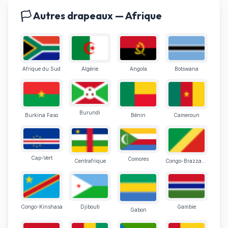
🏳️ Autres drapeaux — Afrique
Afrique du Sud
Algérie
Angola
Botswana
Burundi
Burkina Faso
Bénin
Cameroun
Cap-Vert
Comores
Centrafrique
Congo-Brazzaville
Congo-Kinshasa
Djibouti
Gambie
Gabon