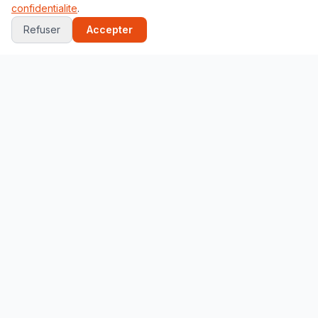
confidentialite
.
VILLES
JEUX
Refuser
Accepter
Paris
Globe 3D
New York
Quiz Capitales
Tokyo
Quiz Drapeaux
Londres
Localisation
Marrakech
Memory
Toutes les villes →
Puzzle
Tous les jeux →
PAYS POPULAIRES
France
Etats-Unis
Maroc
Espagne
Portugal
Italie
Allemagne
Canada
Japon
Australie
Bresil
Algerie
Tunisie
Belgique
Drapeaux