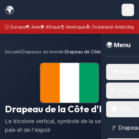
🌍
🇪🇺 Europe
🌏 Asie
🌍 Afrique
🌎 Amérique
🏝️ Océanie
🧊 Antarctique
🌍 Menu
Accueil
›
Drapeaux du monde
›
Drapeau de Côte d'Ivoire
🗺️ Cartes
🌐 Interacti
Drapeau de la Côte d'Ivoire
🏙️ Villes
Le tricolore vertical, symbole de la savane, de la
🚩 Drapea
paix et de l'espoir