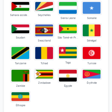
Sahara occidental
Seychelles
Sierra Leone
Somalie
Soudan
São Tomé-et-Principe
Swaziland
Sénégal
Togo
Tanzanie
Tchad
Tunisie
Zimbabwe
Érythrée
Zambie
Égypte
Éthiopie