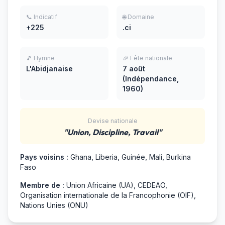
📞 Indicatif
🌐 Domaine
+225
.ci
🎵 Hymne
🎉 Fête nationale
L'Abidjanaise
7 août
(Indépendance,
1960)
Devise nationale
"Union, Discipline, Travail"
Pays voisins :
Ghana, Liberia, Guinée, Mali, Burkina
Faso
Membre de :
Union Africaine (UA), CEDEAO,
Organisation internationale de la Francophonie (OIF),
Nations Unies (ONU)