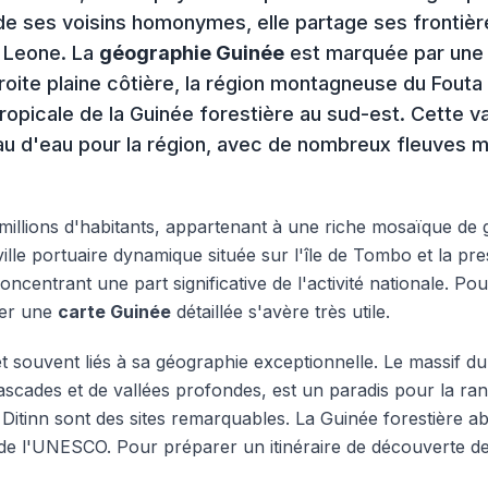
de ses voisins homonymes, elle partage ses frontière
ra Leone. La
géographie Guinée
est marquée par une 
troite plaine côtière, la région montagneuse du Fouta
tropicale de la Guinée forestière au sud-est. Cette v
au d'eau pour la région, avec de nombreux fleuves m
illions d'habitants, appartenant à une riche mosaïque de g
ille portuaire dynamique située sur l'île de Tombo et la pr
centrant une part significative de l'activité nationale. Pour 
ter une
carte Guinée
détaillée s'avère très utile.
 souvent liés à sa géographie exceptionnelle. Le massif du 
ascades et de vallées profondes, est un paradis pour la ra
 Ditinn sont des sites remarquables. La Guinée forestière a
 de l'UNESCO. Pour préparer un itinéraire de découverte de