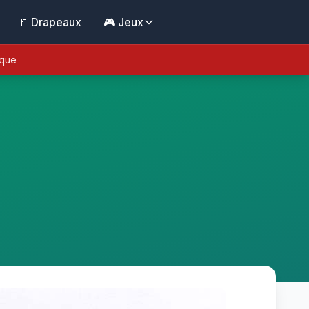
🚩 Drapeaux
🎮 Jeux
ique