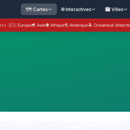
🗺️ Cartes
🌐 Interactives
🏙️ Villes
tes :
🇪🇺 Europe
🌏 Asie
🌍 Afrique
🌎 Amérique
🏝️ Océanie
🧊 Antarct