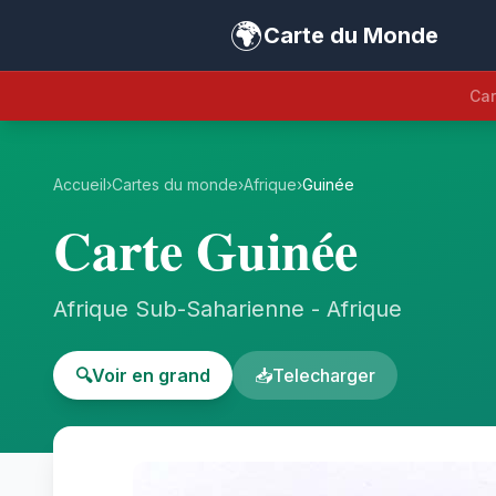
🌍
Carte du Monde
Car
Accueil
›
Cartes du monde
›
Afrique
›
Guinée
Carte Guinée
Afrique Sub-Saharienne - Afrique
🔍
Voir en grand
📥
Telecharger