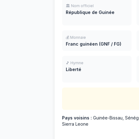
🏛️ Nom officiel
République de Guinée
💰 Monnaie
Franc guinéen (GNF / FG)
🎵 Hymne
Liberté
Pays voisins :
Guinée-Bissau, Sénégal,
Sierra Leone