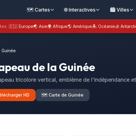
🗺️ Cartes
🌐 Interactives
🏙️ Villes
tes :
🇪🇺 Europe
🌏 Asie
🌍 Afrique
🌎 Amérique
🏝️ Océanie
🧊 Antarct
 Guinée
apeau de la Guinée
apeau tricolore vertical, emblème de l'indépendance et 
élécharger HD
🗺️ Carte de Guinée