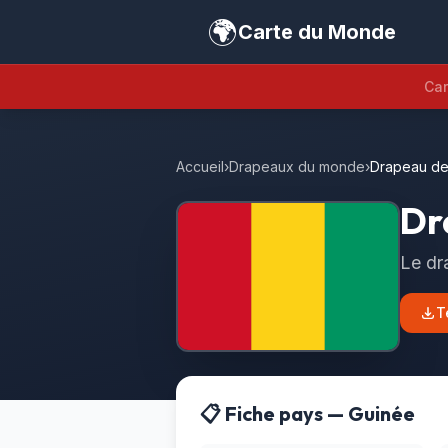
🌍
Carte du Monde
Car
Accueil
›
Drapeaux du monde
›
Drapeau de
Dr
Le dr
T
📋 Fiche pays — Guinée