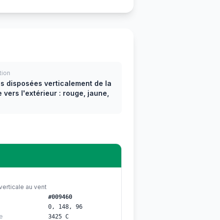
tion
s disposées verticalement de la
vers l'extérieur : rouge, jaune,
erticale au vent
#009460
0, 148, 96
e
3425 C