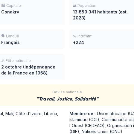
🏙️ Capitale
👥 Population
Conakry
13 859 341 habitants (est.
2023)
🗣️ Langue
📞 Indicatif
Français
+224
🎉 Fête nationale
2 octobre (Indépendance
de la France en 1958)
Devise nationale
"Travail, Justice, Solidarité"
 Mali, Côte d'Ivoire, Liberia,
Membre de :
Union africaine (UA
islamique (OCI), Communauté éc
l'Ouest (CEDEAO), Organisation 
(OIF), Nations Unies (ONU)