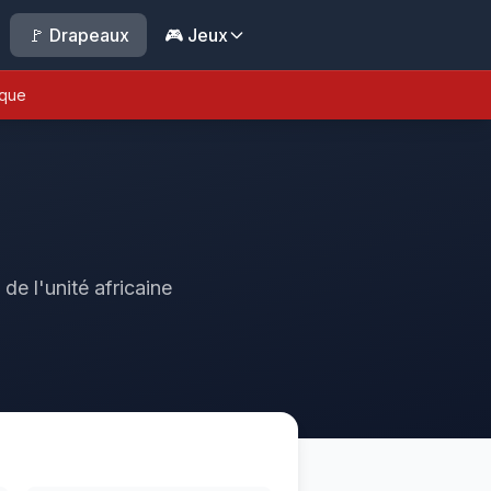
🚩 Drapeaux
🎮 Jeux
ique
de l'unité africaine