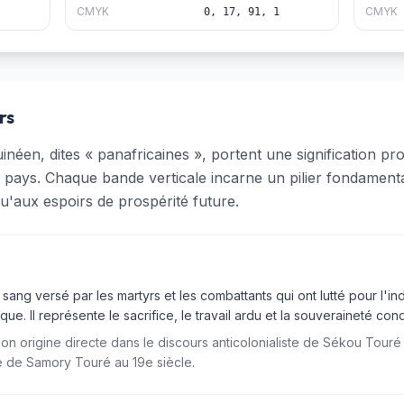
CMYK
CMYK
0, 17, 91, 1
rs
néen, dites « panafricaines », portent une signification profo
 pays. Chaque bande verticale incarne un pilier fondamental 
qu'aux espoirs de prospérité future.
sang versé par les martyrs et les combattants qui ont lutté pour l'
ique. Il représente le sacrifice, le travail ardu et la souveraineté con
son origine directe dans le discours anticolonialiste de Sékou Tour
le de Samory Touré au 19e siècle.