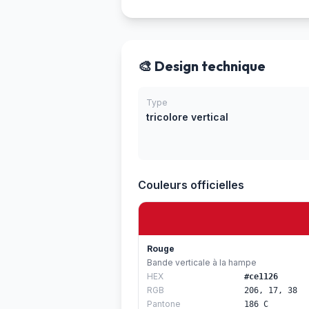
🎨 Design technique
Type
tricolore vertical
Couleurs officielles
Rouge
Bande verticale à la hampe
HEX
#ce1126
RGB
206, 17, 38
Pantone
186 C