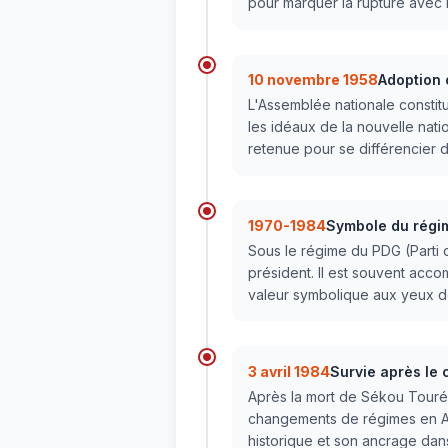
pour marquer la rupture avec l
10 novembre 1958
Adoption 
L'Assemblée nationale constitu
les idéaux de la nouvelle nation
retenue pour se différencier 
1970-1984
Symbole du régi
Sous le régime du PDG (Parti 
président. Il est souvent acco
valeur symbolique aux yeux de
3 avril 1984
Survie après le 
Après la mort de Sékou Touré,
changements de régimes en Afr
historique et son ancrage dans