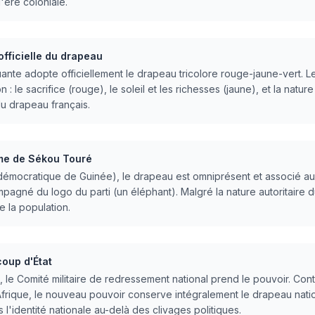
'ère coloniale.
officielle du drapeau
ante adopte officiellement le drapeau tricolore rouge-jaune-vert. Le
 : le sacrifice (rouge), le soleil et les richesses (jaune), et la nature 
du drapeau français.
me de Sékou Touré
démocratique de Guinée), le drapeau est omniprésent et associé au 
mpagné du logo du parti (un éléphant). Malgré la nature autoritaire
 la population.
coup d'État
 le Comité militaire de redressement national prend le pouvoir. Co
ique, le nouveau pouvoir conserve intégralement le drapeau nationa
 l'identité nationale au-delà des clivages politiques.