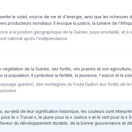
sente le soleil, source de vie et d'énergie, ainsi que les richesses
rs producteurs mondiaux. Il évoque la justice, la lumière de l'Afrique
ence à la position géographique de la Guinée, pays ensoleillé, et à
nt national après l'indépendance.
e végétation de la Guinée, ses forêts, ses prairies et son agricultur
 population. Il symbolise la fertilité, la jeunesse, l'espoir et la soli
ysage guinéen, des montagnes du Fouta Djallon aux forêts de la Gui
rricière.
, au-delà de leur signification historique, les couleurs sont interpr
pour le « Travail », le jaune pour la « Justice » et le vert pour la « S
aveur du développement durable, de la bonne gouvernance et de so