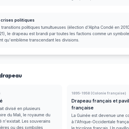
crises politiques
 transitions politiques tumultueuses (élection d'Alpha Condé en 201
1), le drapeau est brandi par toutes les factions comme un symbole d
nt qu'emblème transcendant les divisions.
 drapeau
)
1895-1958 (Colonie française)
ié
Drapeau français et pavil
française
ait divisé en plusieurs
re du Mali, le royaume du
La Guinée est devenue une co
é n'existait. Les souverains
à l'Afrique-Occidentale françai
nières ou des symboles
le tricolore français. Un pavil