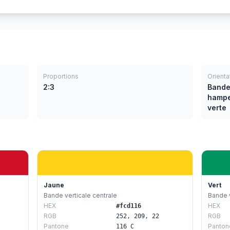
Proportions
Orienta
2:3
Bande
hampe 
verte
Jaune
Vert
Bande verticale centrale
Bande v
HEX
HEX
#fcd116
RGB
RGB
252, 209, 22
Pantone
Panton
116 C