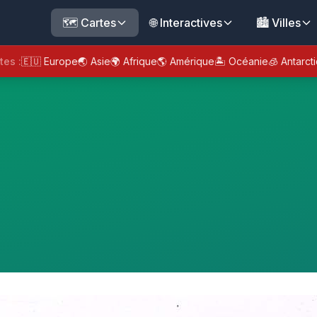
🗺️ Cartes
🌐 Interactives
🏙️ Villes
tes :
🇪🇺 Europe
🌏 Asie
🌍 Afrique
🌎 Amérique
🏝️ Océanie
🧊 Antarct