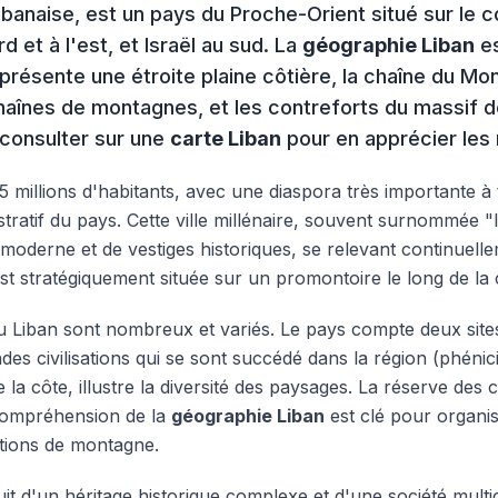
libanaise, est un pays du Proche-Orient situé sur le co
d et à l'est, et Israël au sud. La
géographie Liban
es
présente une étroite plaine côtière, la chaîne du Mon
chaînes de montagnes, et les contreforts du massif de
consulter sur une
carte Liban
pour en apprécier les re
5 millions d'habitants, avec une diaspora très importante à 
istratif du pays. Cette ville millénaire, souvent surnommé
moderne et de vestiges historiques, se relevant continuellem
st stratégiquement située sur un promontoire le long de la
s du Liban sont nombreux et variés. Le pays compte deux sit
es civilisations qui se sont succédé dans la région (phénic
a côte, illustre la diversité des paysages. La réserve des 
 compréhension de la
géographie Liban
est clé pour organis
ations de montagne.
uit d'un héritage historique complexe et d'une société multic