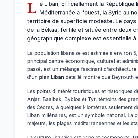
L
e Liban, officiellement la République 
Méditerranée à l'ouest, la Syrie au nor
territoire de superficie modeste. Le pays 
de la Békaa, fertile et située entre deux 
géographique complexe est essentielle à 
La population libanaise est estimée à environ 5,
principal centre économique, culturel et admin
passé, est un mélange fascinant d'architecture 
d'un
plan Liban
détaillé montre que Beyrouth e
Les points d'intérêt touristiques et historique
Anjar, Baalbek, Byblos et Tyr, témoins des grand
des Cèdres, à quelques kilomètres seulement de l
Liban millénaires, est un symbole national. La
majeurs, les plages méditerranéennes et les st
La culture libanaise est riche et cosmopolite, fr