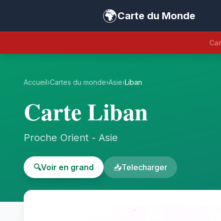
🌍
Carte du Monde
Car
Accueil
›
Cartes du monde
›
Asie
›
Liban
Carte Liban
Proche Orient - Asie
🔍
Voir en grand
📥
Telecharger