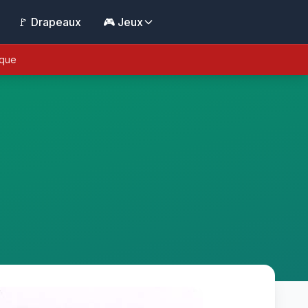
🚩 Drapeaux
🎮 Jeux
ique