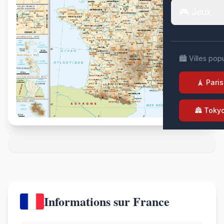
🎮 Jeux
🏙️ Villes pop
🗼 Paris
🏯 Toky
Informations sur France