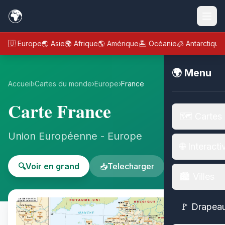
🌍
🇪🇺 Europe
🌏 Asie
🌍 Afrique
🌎 Amérique
🏝️ Océanie
🧊 Antarctique
🌍 Menu
Accueil
›
Cartes du monde
›
Europe
›
France
Carte France
🗺️ Cartes
Union Européenne - Europe
🌐 Interacti
🔍
Voir en grand
📥
Telecharger
🏙️ Villes
🚩 Drapea