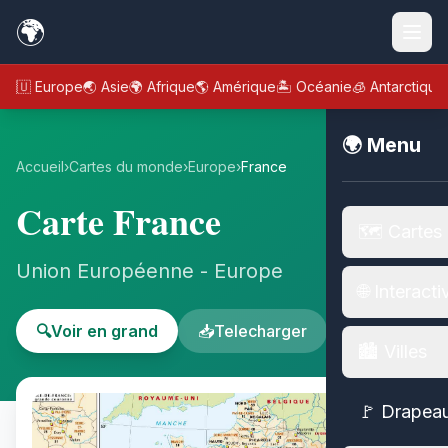
🌍
🇪🇺 Europe
🌏 Asie
🌍 Afrique
🌎 Amérique
🏝️ Océanie
🧊 Antarctique
🌍 Menu
Accueil
›
Cartes du monde
›
Europe
›
France
Carte France
🗺️ Cartes
Union Européenne - Europe
🌐 Interacti
🔍
Voir en grand
📥
Telecharger
🏙️ Villes
🚩 Drapea