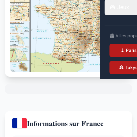
🎮 Jeux
🏙️ Villes pop
🗼 Paris
🏯 Toky
Informations sur France