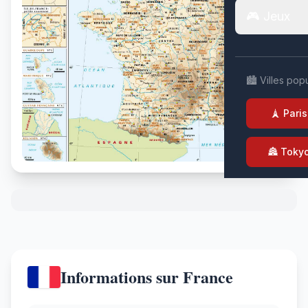
🎮 Jeux
🏙️ Villes pop
🗼 Paris
🏯 Toky
Informations sur France