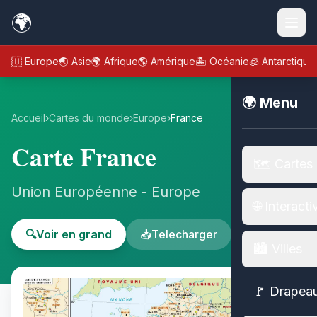
🌍
🇪🇺 Europe
🌏 Asie
🌍 Afrique
🌎 Amérique
🏝️ Océanie
🧊 Antarctique
🌍 Menu
Accueil
›
Cartes du monde
›
Europe
›
France
Carte France
🗺️ Cartes
Union Européenne - Europe
🌐 Interacti
🔍
Voir en grand
📥
Telecharger
🏙️ Villes
🚩 Drapea