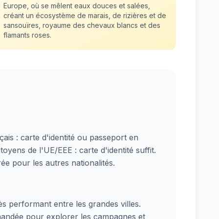
Europe, où se mêlent eaux douces et salées,
créant un écosystème de marais, de rizières et de
sansouïres, royaume des chevaux blancs et des
flamants roses.
çais : carte d'identité ou passeport en
itoyens de l'UE/EEE : carte d'identité suffit.
rée pour les autres nationalités.
ès performant entre les grandes villes.
mandée pour explorer les campagnes et