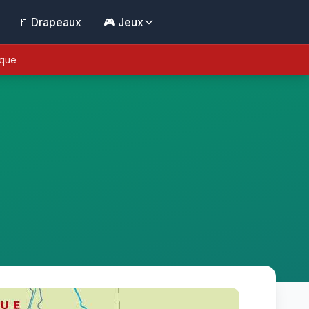
🚩 Drapeaux
🎮 Jeux
ique