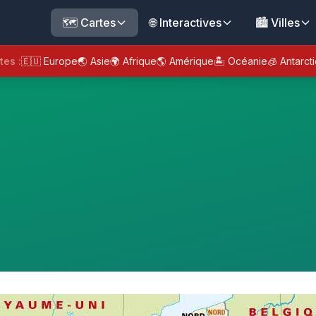
🗺️ Cartes
🌐 Interactives
🏙️ Villes
tes :
🇪🇺 Europe
🌏 Asie
🌍 Afrique
🌎 Amérique
🏝️ Océanie
🧊 Antarct