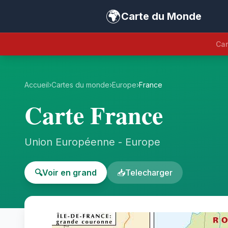
🌍
Carte du Monde
Car
Accueil
›
Cartes du monde
›
Europe
›
France
Carte France
Union Européenne - Europe
🔍
Voir en grand
📥
Telecharger