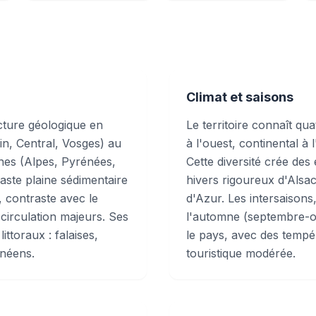
Climat et saisons
cture géologique en
Le territoire connaît qu
in, Central, Vosges) au
à l'ouest, continental à
ines (Alpes, Pyrénées,
Cette diversité crée des
vaste plaine sédimentaire
hivers rigoureux d'Alsa
, contraste avec le
d'Azur. Les intersaisons,
 circulation majeurs. Ses
l'automne (septembre-oc
ttoraux : falaises,
le pays, avec des tempé
anéens.
touristique modérée.