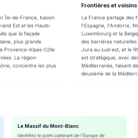
Frontières et voisins
on Île-de-France, bassin
La France partage des fr
and Est et les Hauts-
l'Espagne, l'Andorre, Mon
dis que la façade
Luxembourg et la Belgiq
taine, plus grande
des barrières naturelles
t la Provence-Alpes-Côte
Jura au sud-est, et le R
nées. La région
est stratégique, avec de
ône, concentre les plus
Méditerranée, faisant de
deuxième de la Méditerr
Le Massif du Mont-Blanc
Identifiez le point culminant de l'Europe de