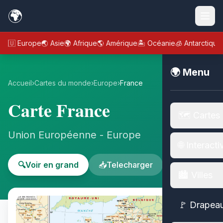
🌍
🇪🇺 Europe
🌏 Asie
🌍 Afrique
🌎 Amérique
🏝️ Océanie
🧊 Antarctique
🌍 Menu
Accueil
›
Cartes du monde
›
Europe
›
France
Carte France
🗺️ Cartes
Union Européenne - Europe
🌐 Interacti
🔍
Voir en grand
📥
Telecharger
🏙️ Villes
🚩 Drapea