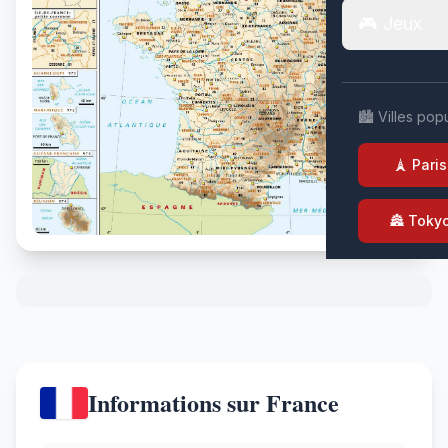
🎮 Jeux
🏙️ Villes pop
🗼 Paris
🏯 Toky
Informations sur France