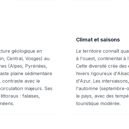
Climat et saisons
cture géologique en
Le territoire connaît qu
in, Central, Vosges) au
à l'ouest, continental à
ines (Alpes, Pyrénées,
Cette diversité crée des
vaste plaine sédimentaire
hivers rigoureux d'Alsa
, contraste avec le
d'Azur. Les intersaisons,
 circulation majeurs. Ses
l'automne (septembre-oc
ttoraux : falaises,
le pays, avec des tempé
anéens.
touristique modérée.