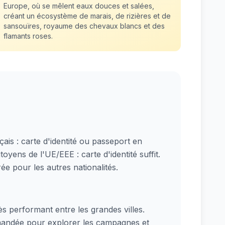
Europe, où se mêlent eaux douces et salées,
créant un écosystème de marais, de rizières et de
sansouïres, royaume des chevaux blancs et des
flamants roses.
çais : carte d'identité ou passeport en
itoyens de l'UE/EEE : carte d'identité suffit.
rée pour les autres nationalités.
ès performant entre les grandes villes.
mandée pour explorer les campagnes et