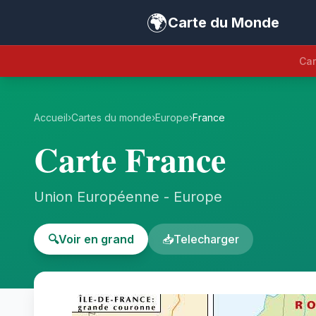
🌍
Carte du Monde
Car
Accueil
›
Cartes du monde
›
Europe
›
France
Carte France
Union Européenne - Europe
🔍
Voir en grand
📥
Telecharger