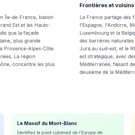
Frontières et voisins
on Île-de-France, bassin
La France partage des fr
and Est et les Hauts-
l'Espagne, l'Andorre, Mon
dis que la façade
Luxembourg et la Belgiq
taine, plus grande
des barrières naturelles
t la Provence-Alpes-Côte
Jura au sud-est, et le R
nées. La région
est stratégique, avec de
ône, concentre les plus
Méditerranée, faisant de
deuxième de la Méditerr
Le Massif du Mont-Blanc
Identifiez le point culminant de l'Europe de