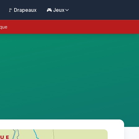
🚩 Drapeaux
🎮 Jeux
ique