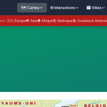
🗺️ Cartes
🌐 Interactives
🏙️ Villes
tes :
🇪🇺 Europe
🌏 Asie
🌍 Afrique
🌎 Amérique
🏝️ Océanie
🧊 Antarct