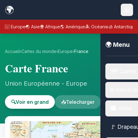
🌍
🇪🇺 Europe
🌏 Asie
🌍 Afrique
🌎 Amérique
🏝️ Océanie
🧊 Antarctique
🌍 Menu
Accueil
›
Cartes du monde
›
Europe
›
France
Carte France
🗺️ Cartes
Union Européenne - Europe
🌐 Interacti
🔍
Voir en grand
📥
Telecharger
🏙️ Villes
🚩 Drapea