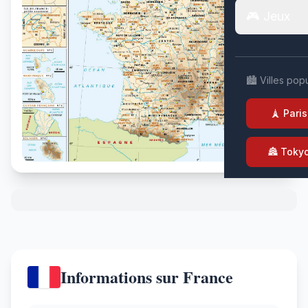
🎮 Jeux
🏙️ Villes pop
🗼 Paris
🏯 Toky
Informations sur France