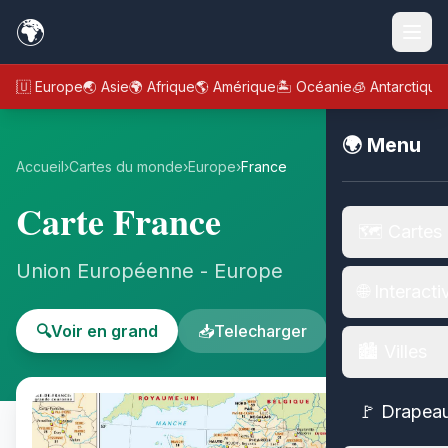
🌍
🇪🇺 Europe
🌏 Asie
🌍 Afrique
🌎 Amérique
🏝️ Océanie
🧊 Antarctique
🌍 Menu
Accueil
›
Cartes du monde
›
Europe
›
France
Carte France
🗺️ Cartes
Union Européenne - Europe
🌐 Interacti
🔍
Voir en grand
📥
Telecharger
🏙️ Villes
🚩 Drapea