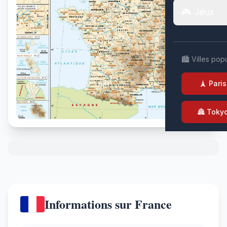
🎮 Jeux
🏙️ Villes pop
🗼 Paris
🏯 Toky
Informations sur France