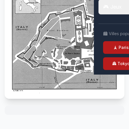
🎮 Jeux
🏙️ Villes pop
🗼 Paris
🏯 Toky