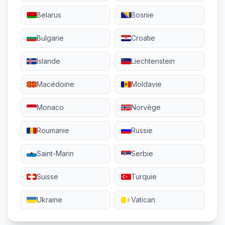
Belarus
Bosnie
Bulgarie
Croatie
Islande
Liechtenstein
Macédoine
Moldavie
Monaco
Norvège
Roumanie
Russie
Saint-Marin
Serbie
Suisse
Turquie
Ukraine
Vatican