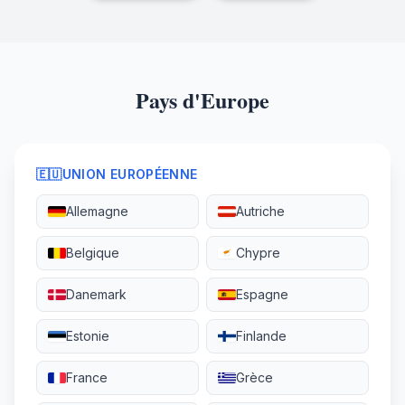
Pays d'Europe
🇪🇺
UNION EUROPÉENNE
Allemagne
Autriche
Belgique
Chypre
Danemark
Espagne
Estonie
Finlande
France
Grèce