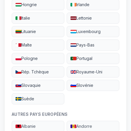
Hongrie
Irlande
Italie
Lettonie
Lituanie
Luxembourg
Malte
Pays-Bas
Pologne
Portugal
Rép. Tchèque
Royaume-Uni
Slovaquie
Slovénie
Suède
AUTRES PAYS EUROPÉENS
Albanie
Andorre