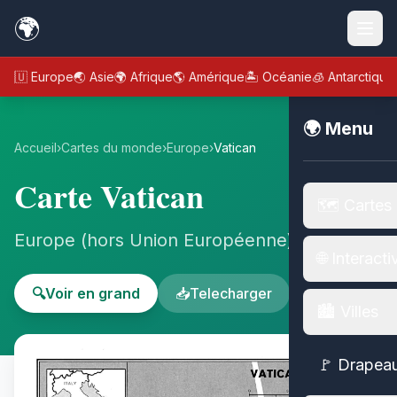
🌍
🇪🇺 Europe
🌏 Asie
🌍 Afrique
🌎 Amérique
🏝️ Océanie
🧊 Antarctique
🌍 Menu
Accueil
›
Cartes du monde
›
Europe
›
Vatican
Carte Vatican
🗺️ Cartes
Europe (hors Union Européenne) - Europe
🌐 Interacti
🔍
Voir en grand
📥
Telecharger
🏙️ Villes
🚩 Drapea