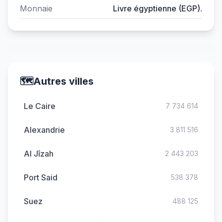
Monnaie
Livre égyptienne (EGP).
🗺️
Autres villes
Le Caire
7 734 614
Alexandrie
3 811 516
Al Jīzah
2 443 203
Port Said
538 378
Suez
488 125