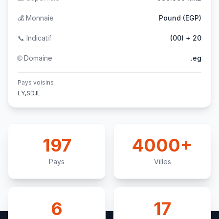
💰
Monnaie
Pound (EGP)
📞
Indicatif
(00) + 20
🌐
Domaine
.eg
Pays voisins
LY,SD,IL
197
4000+
Pays
Villes
6
17