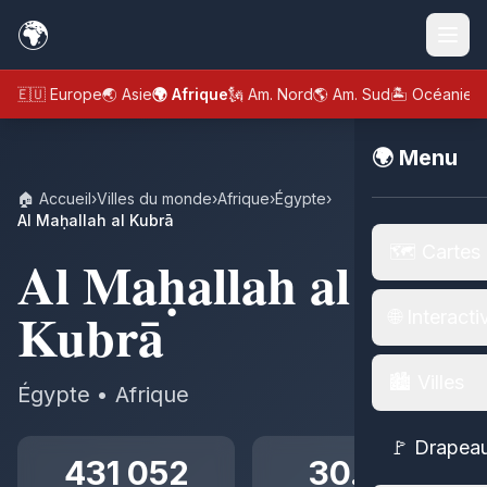
🌍
🇪🇺 Europe
🌏 Asie
🌍 Afrique
🗽 Am. Nord
🌎 Am. Sud
🏝️ Océanie
🌍 Menu
🏠 Accueil
›
Villes du monde
›
Afrique
›
Égypte
›
Al Maḥallah al Kubrā
🗺️ Cartes
Al Maḥallah al
Kubrā
🌐 Interacti
🏙️ Villes
Égypte • Afrique
🚩 Drapea
431 052
30.97°