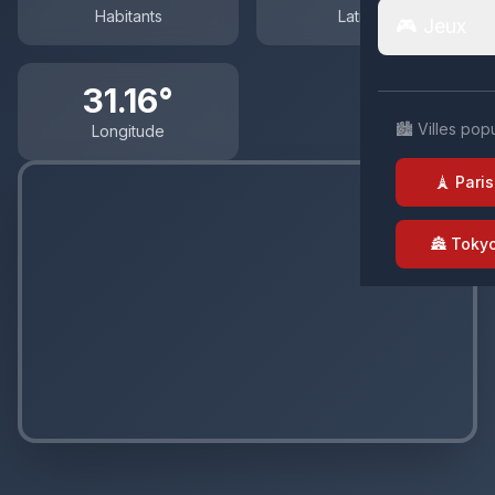
Habitants
Latitude
🎮 Jeux
31.16°
🏙️ Villes pop
Longitude
🗼 Paris
🏯 Toky