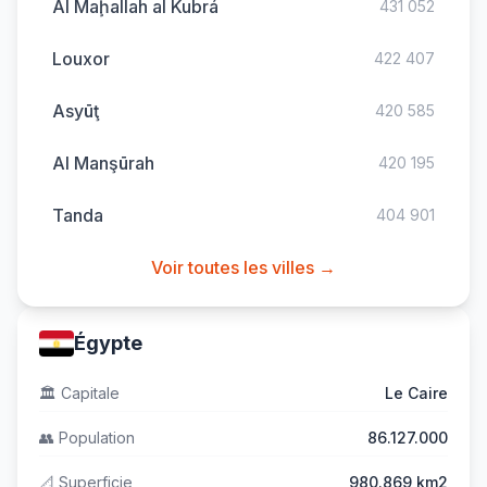
Al Maḩallah al Kubrá
431 052
Louxor
422 407
Asyūţ
420 585
Al Manşūrah
420 195
Tanda
404 901
Voir toutes les villes →
Égypte
🏛️
Capitale
Le Caire
👥
Population
86.127.000
📐
Superficie
980.869 km2