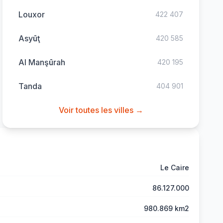
Louxor
422 407
Asyūţ
420 585
Al Manşūrah
420 195
Tanda
404 901
Voir toutes les villes →
Le Caire
86.127.000
980.869 km2