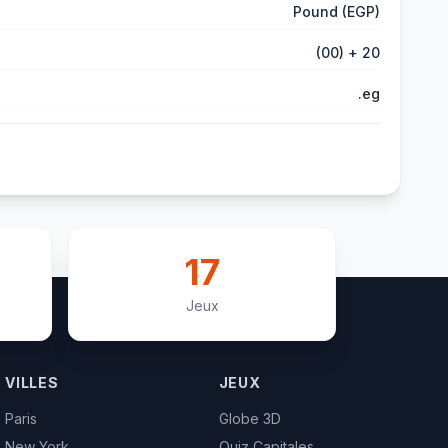
Pound (EGP)
(00) + 20
.eg
17
Jeux
VILLES
JEUX
Paris
Globe 3D
New York
Quiz Capitales