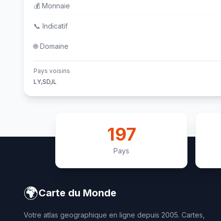
💰
Monnaie
📞
Indicatif
🌐
Domaine
Pays voisins
LY,SD,IL
197
Pays
🌍
Carte du Monde
Votre atlas geographique en ligne depuis 2005. Cartes,