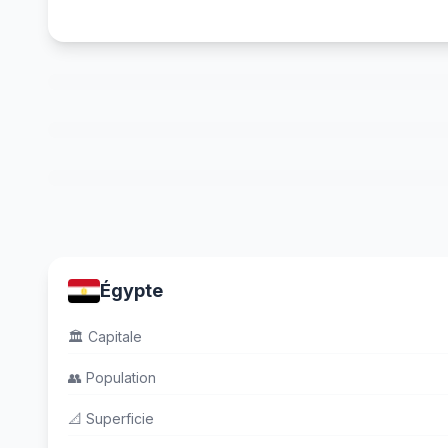
Égypte
🏛️
Capitale
👥
Population
📐
Superficie