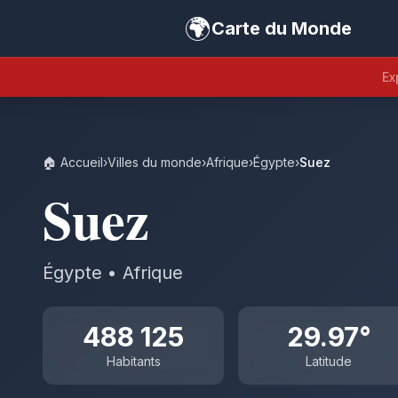
🌍
Carte du Monde
Ex
🏠 Accueil
›
Villes du monde
›
Afrique
›
Égypte
›
Suez
Suez
Égypte • Afrique
488 125
29.97°
Habitants
Latitude