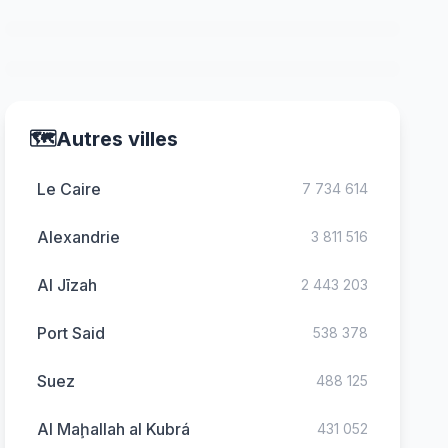
🗺️
Autres villes
Le Caire
7 734 614
Alexandrie
3 811 516
Al Jīzah
2 443 203
Port Said
538 378
Suez
488 125
Al Maḩallah al Kubrá
431 052