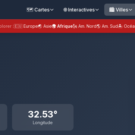
🗺️ Cartes
🌐 Interactives
🏙️ Villes
plorer :
🇪🇺 Europe
🌏 Asie
🌍 Afrique
🗽 Am. Nord
🌎 Am. Sud
🏝️ Océa
32.53°
Longitude