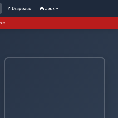
🚩 Drapeaux
🎮 Jeux
nie