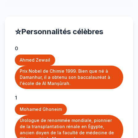
⭐
Personnalités célèbres
0
Ahmed Zewail
Prix Nobel de Chimie 1999. Bien que né à
Damanhur, il a obtenu son baccalauréat à
l'école de Al Manṣūrah.
1
Mohamed Ghoneim
Urologue de renommée mondiale, pionnier
de la transplantation rénale en Égypte,
ancien doyen de la faculté de médecine de