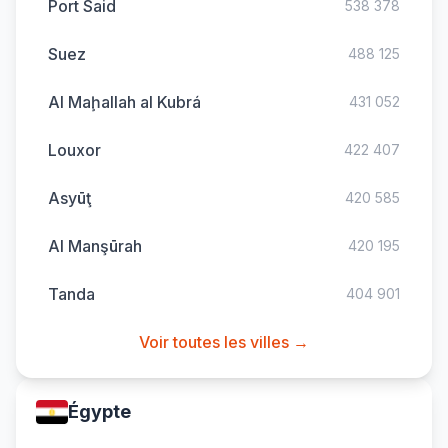
Port Said
538 378
Suez
488 125
Al Maḩallah al Kubrá
431 052
Louxor
422 407
Asyūţ
420 585
Al Manşūrah
420 195
Tanda
404 901
Voir toutes les villes →
Égypte