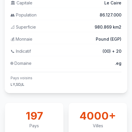
🏛️
Capitale
Le Caire
👥
Population
86.127.000
📐
Superficie
980.869 km2
💰
Monnaie
Pound (EGP)
📞
Indicatif
(00) + 20
🌐
Domaine
.eg
Pays voisins
LY,SD,IL
197
4000+
Pays
Villes