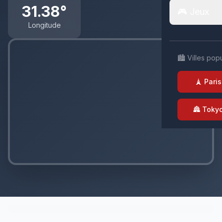
31.38°
🎮 Jeux
Longitude
🏙️ Villes pop
🗼 Paris
🏯 Toky