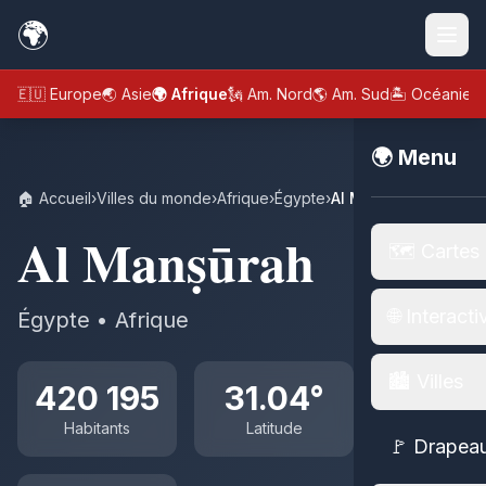
🌍
🇪🇺 Europe
🌏 Asie
🌍 Afrique
🗽 Am. Nord
🌎 Am. Sud
🏝️ Océanie
🌍 Menu
🏠 Accueil
›
Villes du monde
›
Afrique
›
Égypte
›
Al Manṣūrah
Al Manṣūrah
🗺️ Cartes
🌐 Interacti
Égypte • Afrique
🏙️ Villes
420 195
31.04°
Habitants
Latitude
🚩 Drapea