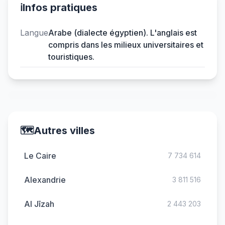
ℹ️
Infos pratiques
Langue
Arabe (dialecte égyptien). L'anglais est
compris dans les milieux universitaires et
touristiques.
🗺️
Autres villes
Le Caire
7 734 614
Alexandrie
3 811 516
Al Jīzah
2 443 203