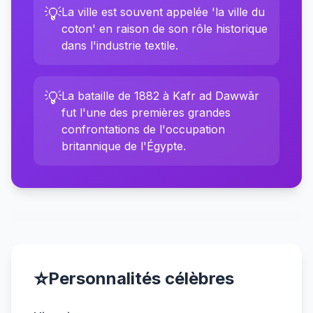
💡
La ville est souvent appelée 'la ville du
coton' en raison de son rôle historique
dans l'industrie textile.
💡
La bataille de 1882 à Kafr ad Dawwār
fut l'une des premières grandes
confrontations de l'occupation
britannique de l'Égypte.
⭐
Personnalités célèbres