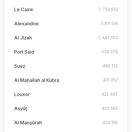
Le Caire
7 734 614
Alexandrie
3 811 516
Al Jīzah
2 443 203
Port Said
538 378
Suez
488 125
Al Maḩallah al Kubrá
431 052
Louxor
422 407
Asyūţ
420 585
Al Manşūrah
420 195