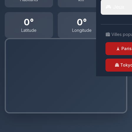
🎮 Jeux
0°
0°
Latitude
Longitude
🏙️ Villes pop
🗼 Paris
🏯 Toky