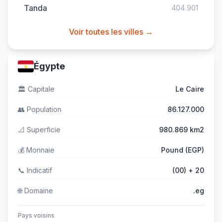
Tanda
404 901
Voir toutes les villes →
Égypte
🏛️
Capitale
Le Caire
👥
Population
86.127.000
📐
Superficie
980.869 km2
💰
Monnaie
Pound (EGP)
📞
Indicatif
(00) + 20
🌐
Domaine
.eg
Pays voisins