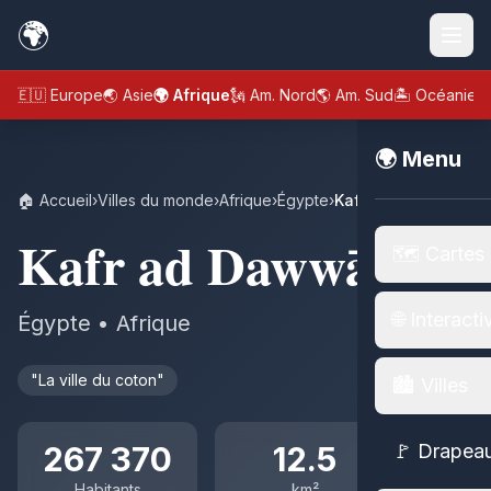
🌍
🇪🇺 Europe
🌏 Asie
🌍 Afrique
🗽 Am. Nord
🌎 Am. Sud
🏝️ Océanie
🌍 Menu
🏠 Accueil
›
Villes du monde
›
Afrique
›
Égypte
›
Kafr ad Dawwār
Kafr ad Dawwār
🗺️ Cartes
🌐 Interacti
Égypte • Afrique
"La ville du coton"
🏙️ Villes
267 370
12.5
🚩 Drapea
Habitants
km²