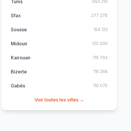
Tunis
693 210
Sfax
277 278
Sousse
164 123
Midoun
120 000
Kairouan
119 794
Bizerte
115 268
Gabès
110 075
Voir toutes les villes →