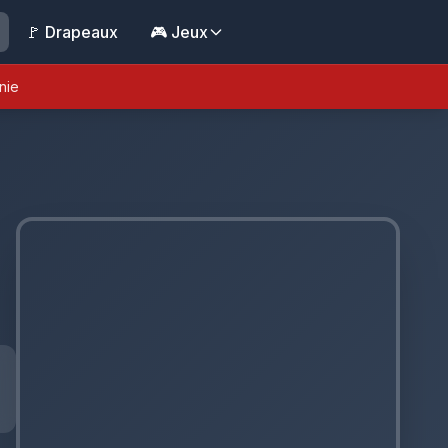
🚩 Drapeaux
🎮 Jeux
nie