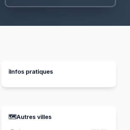
ℹ️
Infos pratiques
🗺️
Autres villes