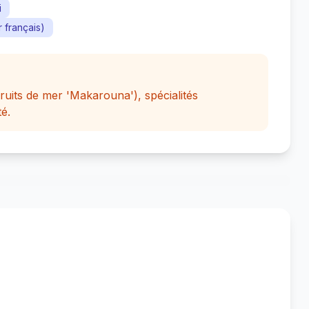
i
 français)
fruits de mer 'Makarouna'), spécialités
té.