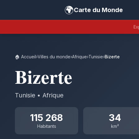
🌍
Carte du Monde
Ex
🏠 Accueil
›
Villes du monde
›
Afrique
›
Tunisie
›
Bizerte
Bizerte
Tunisie • Afrique
115 268
34
Habitants
km²