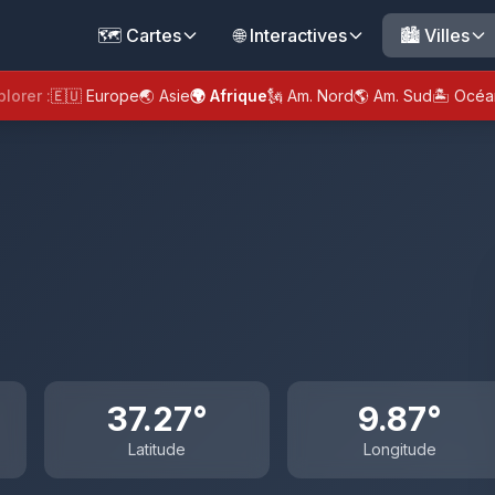
🗺️ Cartes
🌐 Interactives
🏙️ Villes
plorer :
🇪🇺 Europe
🌏 Asie
🌍 Afrique
🗽 Am. Nord
🌎 Am. Sud
🏝️ Océa
37.27°
9.87°
Latitude
Longitude