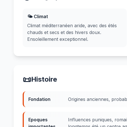
🌤️ Climat
Climat méditerranéen aride, avec des étés
chauds et secs et des hivers doux.
Ensoleillement exceptionnel.
📜
Histoire
Fondation
Origines anciennes, proba
Epoques
Influences puniques, romai
importantes
longtemps été un centre agr