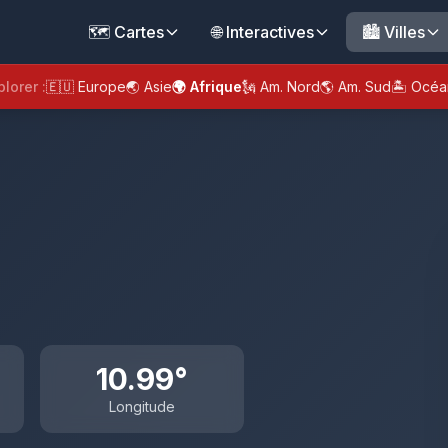
🗺️ Cartes
🌐 Interactives
🏙️ Villes
plorer :
🇪🇺 Europe
🌏 Asie
🌍 Afrique
🗽 Am. Nord
🌎 Am. Sud
🏝️ Océa
10.99°
Longitude