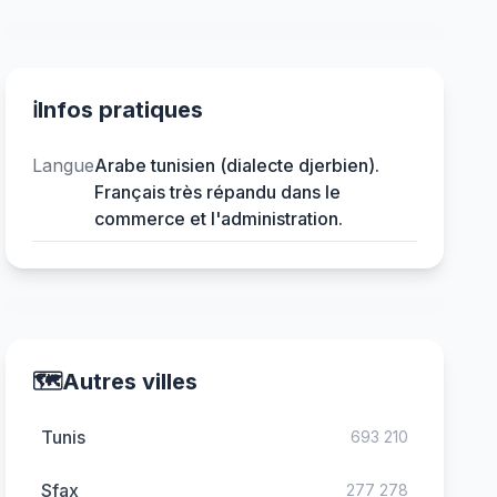
ℹ️
Infos pratiques
Langue
Arabe tunisien (dialecte djerbien).
Français très répandu dans le
commerce et l'administration.
🗺️
Autres villes
Tunis
693 210
Sfax
277 278