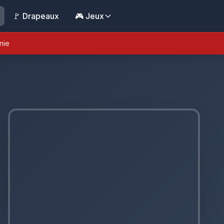
🚩 Drapeaux
🎮 Jeux
nie