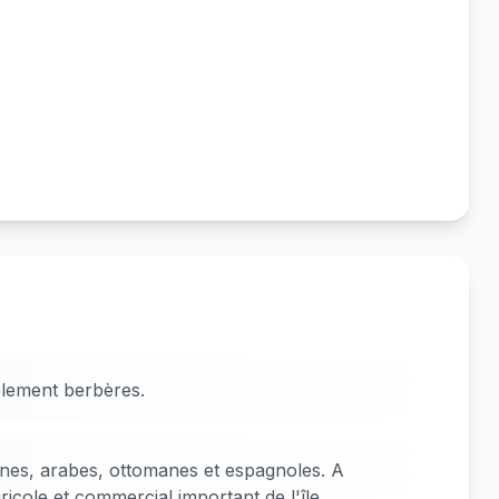
blement berbères.
nes, arabes, ottomanes et espagnoles. A
icole et commercial important de l'île.