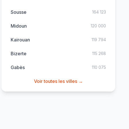
Sousse
164 123
Midoun
120 000
Kairouan
119 794
Bizerte
115 268
Gabès
110 075
Voir toutes les villes →