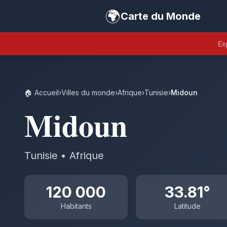
🌍
Carte du Monde
Ex
🏠 Accueil
›
Villes du monde
›
Afrique
›
Tunisie
›
Midoun
Midoun
Tunisie • Afrique
120 000
33.81°
Habitants
Latitude