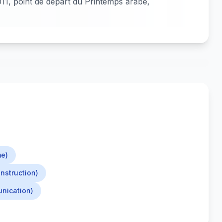
011, point de départ du Printemps arabe,
me)
onstruction)
unication)