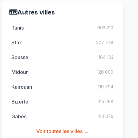
🗺️
Autres villes
Tunis
693 210
Sfax
277 278
Sousse
164 123
Midoun
120 000
Kairouan
119 794
Bizerte
115 268
Gabès
110 075
Voir toutes les villes →