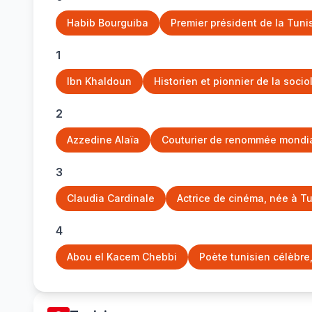
Habib Bourguiba
Premier président de la Tuni
1
Ibn Khaldoun
Historien et pionnier de la socio
2
Azzedine Alaïa
Couturier de renommée mondial
3
Claudia Cardinale
Actrice de cinéma, née à Tu
4
Abou el Kacem Chebbi
Poète tunisien célèbre