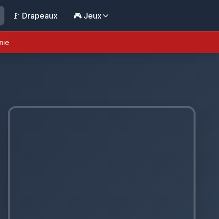
🚩 Drapeaux
🎮 Jeux
nie