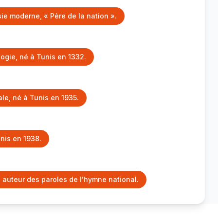
sie moderne, « Père de la nation ».
logie, né à Tunis en 1332.
e, né à Tunis en 1935.
nis en 1938.
, auteur des paroles de l'hymne national.