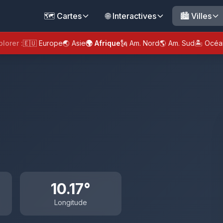
🗺️ Cartes
🌐 Interactives
🏙️ Villes
plorer :
🇪🇺 Europe
🌏 Asie
🌍 Afrique
🗽 Am. Nord
🌎 Am. Sud
🏝️ Océa
10.17°
Longitude