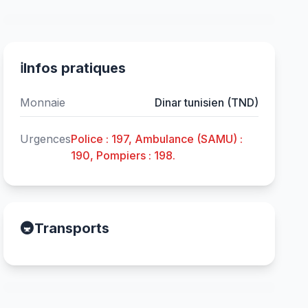
ℹ️
Infos pratiques
Monnaie
Dinar tunisien (TND)
Urgences
Police : 197, Ambulance (SAMU) :
190, Pompiers : 198.
🚇
Transports