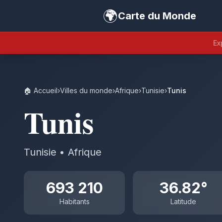
🌍
Carte du Monde
Ex
🏠 Accueil
›
Villes du monde
›
Afrique
›
Tunisie
›
Tunis
Tunis
Tunisie • Afrique
693 210
36.82°
Habitants
Latitude