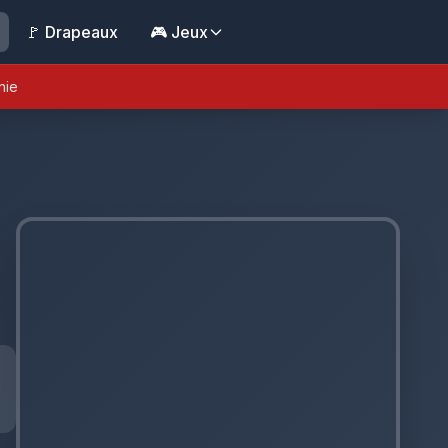
🚩 Drapeaux
🎮 Jeux
nie