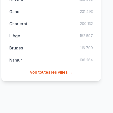
Gand
231 493
Charleroi
200 132
Liège
182 597
Bruges
116 709
Namur
106 284
Voir toutes les villes →