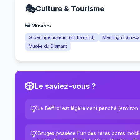
🎭
Culture & Tourisme
🖼️ Musées
Groeningemuseum (art flamand)
Memling in Sint-J
Musée du Diamant
🎲
Le saviez-vous ?
💡
Le Beffroi est légèrement penché (environ 1
💡
Bruges possède l'un des rares ponts mobil