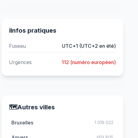
ℹ️
Infos pratiques
Fuseau
UTC+1 (UTC+2 en été)
Urgences
112 (numéro européen)
🗺️
Autres villes
Bruxelles
1 019 022
Anvers
459 805