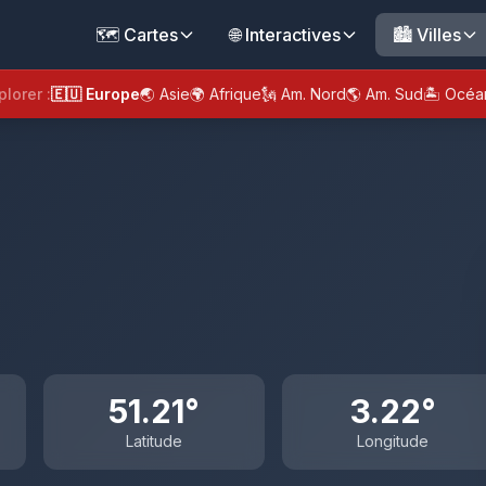
🗺️ Cartes
🌐 Interactives
🏙️ Villes
plorer :
🇪🇺 Europe
🌏 Asie
🌍 Afrique
🗽 Am. Nord
🌎 Am. Sud
🏝️ Océa
51.21°
3.22°
Latitude
Longitude