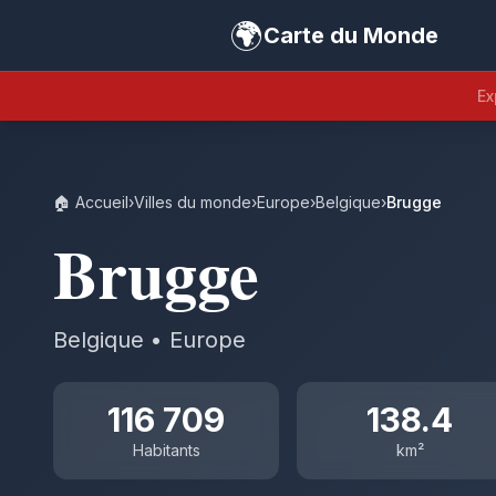
🌍
Carte du Monde
Ex
🏠 Accueil
›
Villes du monde
›
Europe
›
Belgique
›
Brugge
Brugge
Belgique • Europe
116 709
138.4
Habitants
km²