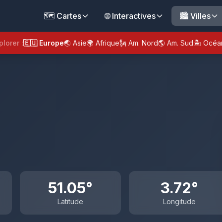
🗺️ Cartes
🌐 Interactives
🏙️ Villes
plorer :
🇪🇺 Europe
🌏 Asie
🌍 Afrique
🗽 Am. Nord
🌎 Am. Sud
🏝️ Océa
51.05°
3.72°
Latitude
Longitude