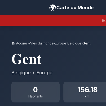
🌍
Carte du Monde
Ex
🏠 Accueil
›
Villes du monde
›
Europe
›
Belgique
›
Gent
Gent
Belgique • Europe
0
156.18
Habitants
km²