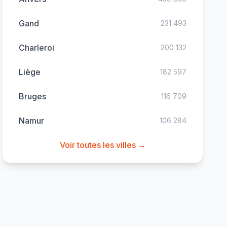
Gand
231 493
Charleroi
200 132
Liège
182 597
Bruges
116 709
Namur
106 284
Voir toutes les villes →