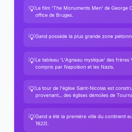
💡
Le film 'The Monuments Men' de George Clo
office de Bruges.
💡
Gand possède la plus grande zone piétonne
💡
Le tableau 'L'Agneau mystique' des frères V
compris par Napoléon et les Nazis.
💡
La tour de l'église Saint-Nicolas est constr
provenant... des églises démolies de Tourna
💡
Gand a été la première ville du continent e
1823).