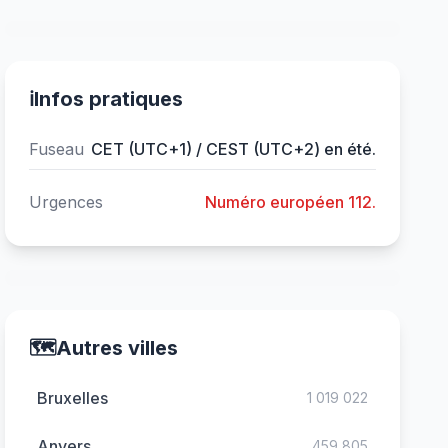
ℹ️
Infos pratiques
Fuseau
CET (UTC+1) / CEST (UTC+2) en été.
Urgences
Numéro européen 112.
🗺️
Autres villes
Bruxelles
1 019 022
Anvers
459 805