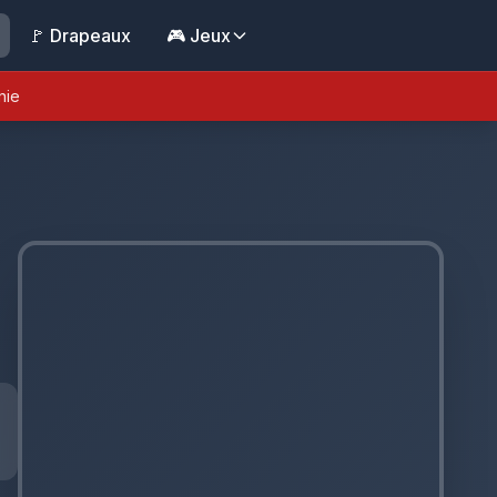
🚩 Drapeaux
🎮 Jeux
nie