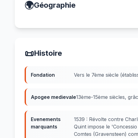
🌍
Géographie
📜
Histoire
Fondation
Vers le 7ème siècle (établi
Apogee medievale
13ème-15ème siècles, grâce
Evenements
1539 : Révolte contre Charl
marquants
Quint impose le 'Concessio 
Comtes (Gravensteen) comm