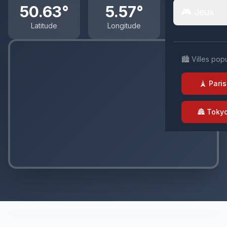
50.63°
5.57°
🎮 Jeux
Latitude
Longitude
🏙️ Villes pop
🗼 Paris
🏯 Toky