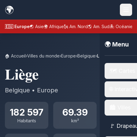
🌍
🇪🇺 Europe
🌏 Asie
🌍 Afrique
🗽 Am. Nord
🌎 Am. Sud
🏝️ Océanie
🌍 Menu
🏠 Accueil
›
Villes du monde
›
Europe
›
Belgique
›
Liège
Liège
🗺️ Cartes
🌐 Interacti
Belgique • Europe
🏙️ Villes
182 597
69.39
Habitants
km²
🚩 Drapea