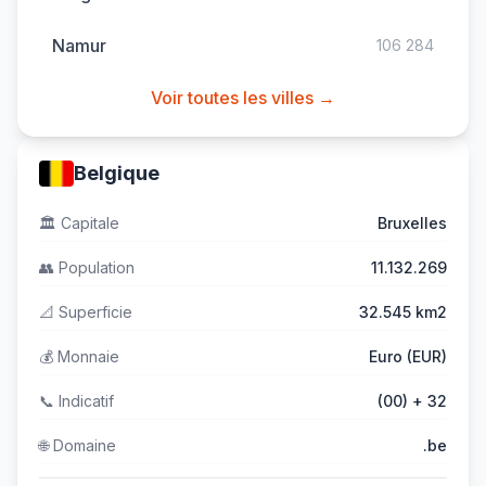
Namur
106 284
Voir toutes les villes →
Belgique
🏛️
Capitale
Bruxelles
👥
Population
11.132.269
📐
Superficie
32.545 km2
💰
Monnaie
Euro (EUR)
📞
Indicatif
(00) + 32
🌐
Domaine
.be