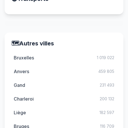
🗺️
Autres villes
Bruxelles
1 019 022
Anvers
459 805
Gand
231 493
Charleroi
200 132
Liège
182 597
Bruges
116 709