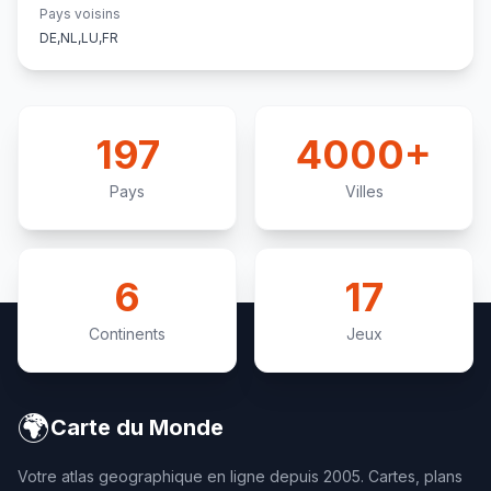
Pays voisins
DE,NL,LU,FR
197
4000+
Pays
Villes
6
17
Continents
Jeux
🌍
Carte du Monde
Votre atlas geographique en ligne depuis 2005. Cartes, plans