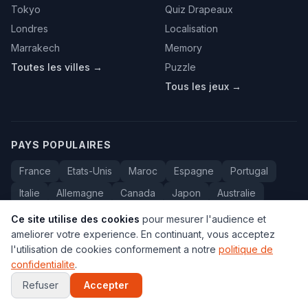
Tokyo
Quiz Drapeaux
Londres
Localisation
Marrakech
Memory
Toutes les villes →
Puzzle
Tous les jeux →
PAYS POPULAIRES
France
Etats-Unis
Maroc
Espagne
Portugal
Italie
Allemagne
Canada
Japon
Australie
Bresil
Algerie
Tunisie
Belgique
Drapeaux
Ce site utilise des cookies
pour mesurer l'audience et
ameliorer votre experience. En continuant, vous acceptez
l'utilisation de cookies conformement a notre
politique de
confidentialite
.
© 2005-2026 Carte du Monde. Tous droits reserves.
FAQ
•
Contact
•
Confidentialite
•
Voyage au Maroc
Refuser
Accepter