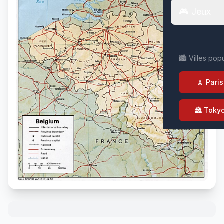
🎮 Jeux
🏙️ Villes pop
🗼 Paris
🏯 Toky