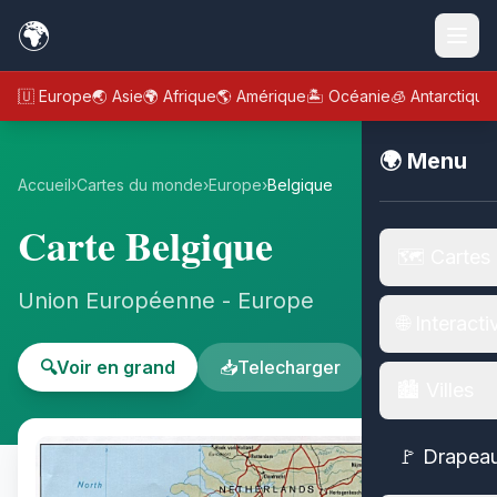
🌍
🇪🇺 Europe
🌏 Asie
🌍 Afrique
🌎 Amérique
🏝️ Océanie
🧊 Antarctique
🌍 Menu
Accueil
›
Cartes du monde
›
Europe
›
Belgique
Carte Belgique
🗺️ Cartes
Union Européenne - Europe
🌐 Interacti
🔍
Voir en grand
📥
Telecharger
🏙️ Villes
🚩 Drapea