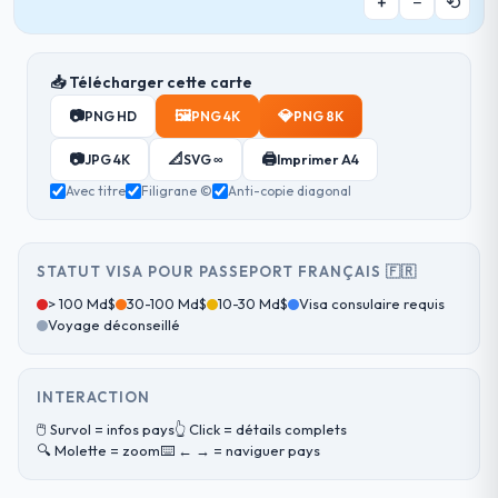
+
−
⟲
📥 Télécharger cette carte
📷
🖼️
💎
PNG HD
PNG 4K
PNG 8K
📷
📐
🖨️
JPG 4K
SVG ∞
Imprimer A4
Avec titre
Filigrane ©
Anti-copie diagonal
STATUT VISA POUR PASSEPORT FRANÇAIS 🇫🇷
> 100 Md$
30-100 Md$
10-30 Md$
Visa consulaire requis
Voyage déconseillé
INTERACTION
🖱️ Survol = infos pays
👆 Click = détails complets
🔍 Molette = zoom
⌨️ ← → = naviguer pays