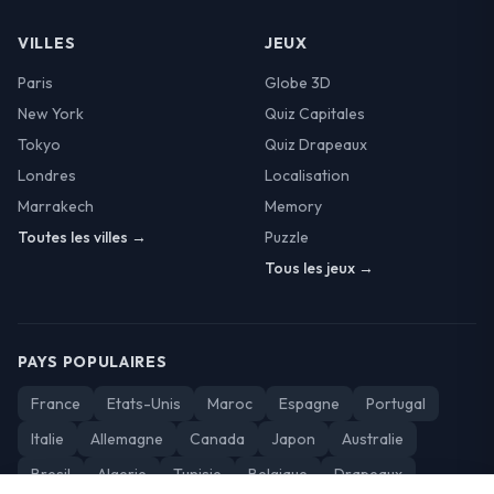
VILLES
JEUX
Paris
Globe 3D
New York
Quiz Capitales
Tokyo
Quiz Drapeaux
Londres
Localisation
Marrakech
Memory
Toutes les villes →
Puzzle
Tous les jeux →
PAYS POPULAIRES
France
Etats-Unis
Maroc
Espagne
Portugal
Italie
Allemagne
Canada
Japon
Australie
Bresil
Algerie
Tunisie
Belgique
Drapeaux