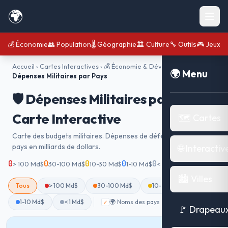
🌍
💰 Économie
👥 Population
🌡️ Géographie
🏛️ Culture
🔧 Outils
🎮 Jeux
Accueil
›
Cartes Interactives
›
💰 Économie & Développement
›
🛡️
🌍 Menu
Dépenses Militaires par Pays
🛡️ Dépenses Militaires par Pays —
Carte Interactive
🗺️ Cartes
Carte des budgets militaires. Dépenses de défense de chaque
pays en milliards de dollars.
🌐 Interactiv
0
0
0
0
0
0
> 100 Md$
30-100 Md$
10-30 Md$
1-10 Md$
< 1 Md$
affichés
🏙️ Villes
Tous
> 100 Md$
30-100 Md$
10-30 Md$
1-10 Md$
< 1 Md$
🌍 Noms des pays
✓
🚩 Drapeau