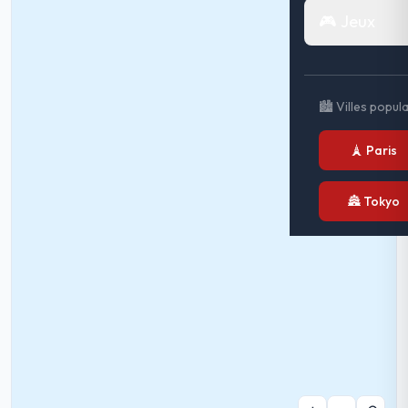
🎮 Jeux
🏙️ Villes popul
🗼 Paris
🏯 Tokyo