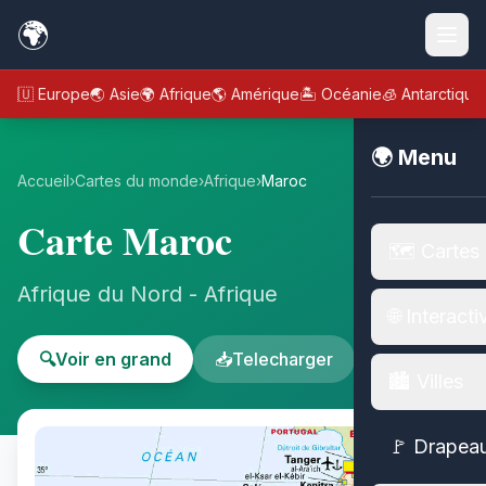
🌍
🇪🇺 Europe
🌏 Asie
🌍 Afrique
🌎 Amérique
🏝️ Océanie
🧊 Antarctique
🌍 Menu
Accueil
›
Cartes du monde
›
Afrique
›
Maroc
Carte Maroc
🗺️ Cartes
Afrique du Nord - Afrique
🌐 Interacti
🔍
Voir en grand
📥
Telecharger
🏙️ Villes
🚩 Drapea