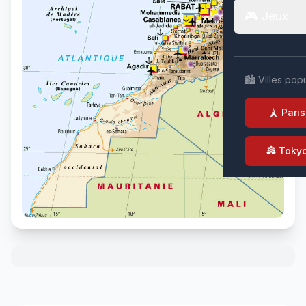
🎮 Jeux
🏙️ Villes pop
🗼 Paris
🏯 Toky